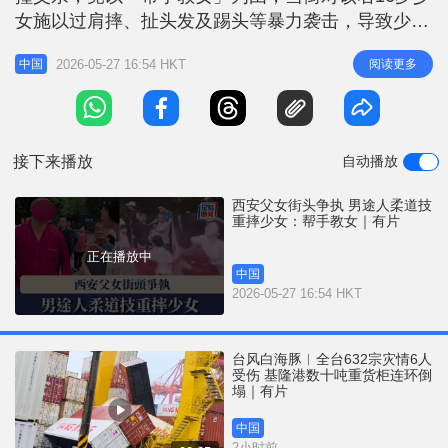
r
e
女施以过肩摔、扯头发及踢头等暴力袭击，导致少女
i
血流披面。西安警方已立案调查，内地律师狠批涉事
n
2026-05-27 16:54 HKT
阅读更多
中国
男子违法行为是「以道德之名行暴力之实」。 父女
g
睇戏途上口角 事发于本月12日下午5时许。据女童父
T
亲刘先生向内地传媒忆述，当时他骑电动单车载著16
i
岁女儿前往看电影，途中两
接下来播放
自动播放
m
e
西安父女街头争执 男途人柔道技
重摔少女：帮手教女｜有片
正在播放中
中国
2026-05-27 16:54 HKT
台风白海豚︱全台632宗灾情6人
受伤 基隆港数十吨重货柜连环倒
塌｜有片
中国
2小时前