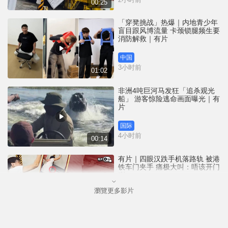
00:25
「穿凳挑战」热爆｜内地青少年
盲目跟风博流量 卡颈锁腿频生要
消防解救｜有片
中国
3小时前
01:02
非洲4吨巨河马发狂「追杀观光
船」 游客惊险逃命画面曝光｜有
片
国际
4小时前
00:14
有片｜四眼汉跌手机落路轨 被港
铁车门夹手 痛极大叫：唔该开门
喇
瀏覽更多影片
港闻
4小时前
00:26
天气极端酷热︱大埔船湾行山男