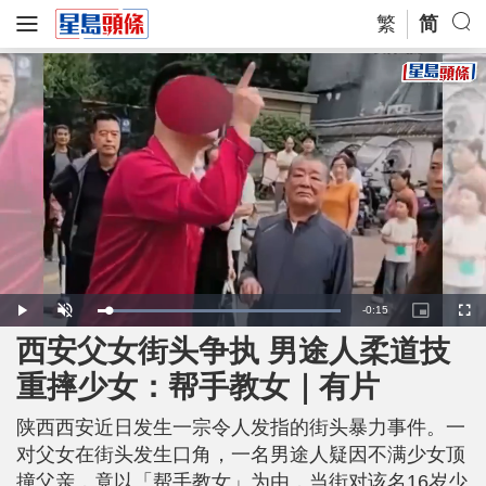
繁
简
R
-
0:15
L
P
U
P
F
o
l
n
i
u
a
a
m
c
l
西安父女街头争执 男途人柔道技
e
d
y
u
t
l
e
t
u
s
d
e
r
c
m
重摔少女：帮手教女｜有片
:
e
r
1
-
e
0
i
e
a
0
n
n
.
陕西西安近日发生一宗令人发指的街头暴力事件。一
-
0
P
i
0
i
对父女在街头发生口角，一名男途人疑因不满少女顶
%
c
t
n
撞父亲，竟以「帮手教女」为由，当街对该名16岁少
u