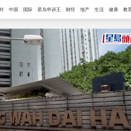
时
中国
国际
星岛申诉王
财经
地产
生活
健康
教