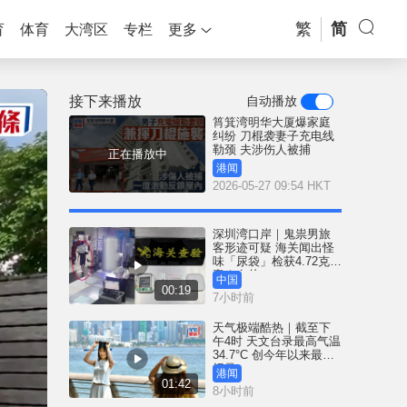
繁
简
育
体育
大湾区
专栏
更多
接下来播放
自动播放
筲箕湾明华大厦爆家庭
纠纷 刀棍袭妻子充电线
勒颈 夫涉伤人被捕
正在播放中
港闻
2026-05-27 09:54 HKT
深圳湾口岸｜鬼祟男旅
客形迹可疑 海关闻出怪
味「尿袋」检获4.72克冰
毒｜有片
中国
00:19
7小时前
天气极端酷热｜截至下
午4时 天文台录最高气温
34.7°C 创今年以来最高
纪录
港闻
01:42
8小时前