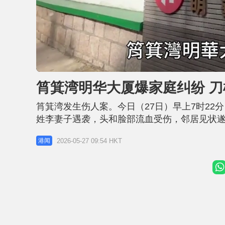
U
n
m
u
筲箕湾明华大厦爆家庭纠纷 刀
t
e
筲箕湾发生伤人案。今日（27日）早上7时22
姓李妻子遇袭，头和脸部流血受伤，邻居见状遂
一条约1.7米长的电话充电线向李妇勒颈，并
2026-05-27 09:54 HKT
港闻
人被捕，他正被扣留调查，案件交由东区警区刑