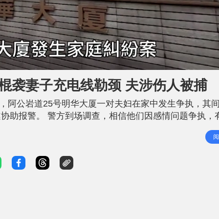
L
o
a
d
棍袭妻子充电线勒颈 夫涉伤人被捕
e
d
:
9
分，阿公岩道25号明华大厦一对夫妇在家中发生争执，其间
5
.
2
协助报警。 警方到场调查，相信他们因感情问题争执，
6
%
以棍及刀袭击她，李妇挣脱及逃离单位求救。68岁姓周丈夫
阅
事调查队跟进。 事件中女伤者清醒，由救护员包扎后送