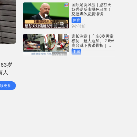
国际足协风波｜恩芬天
奴强硬反击桃色丑闻！
怒批媒体恶意诽谤
体育
02:08
9小时前
家长注意｜广东8岁男童
模仿「超人迪加」 2.6米
高台跳下脚跟骨折｜有
片
中国
00:31
9小时前
63岁
黄大仙血案│死者预谋报
有人以
复噪音滋扰 听到楼上单
位拉铁闸声 携刀等䢂伏
涉嫌伤
击伤者
港闻
读更多
02:38
往东
9小时前
国际足协风波｜恩芬天
奴丑闻连环爆 涉动用
UEFA公款付情妇「掩口
费」
体育
02:08
10小时前
大阪地铁列车乘客「尿
袋」起火 御堂筋线一度