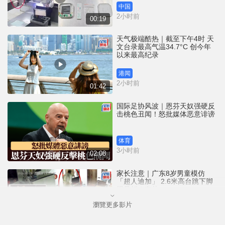
中国
2小时前
00:19
天气极端酷热｜截至下午4时 天
文台录最高气温34.7°C 创今年
以来最高纪录
港闻
2小时前
01:42
国际足协风波｜恩芬天奴强硬反
击桃色丑闻！怒批媒体恶意诽谤
体育
3小时前
02:08
家长注意｜广东8岁男童模仿
「超人迪加」 2.6米高台跳下脚
跟骨折｜有片
瀏覽更多影片
中国
4小时前
00:31