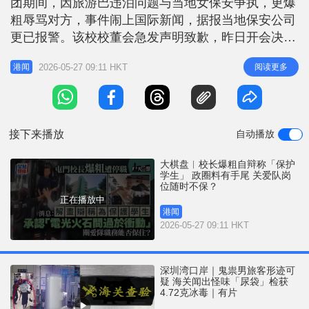
团期间，因旅游巴违泊问题与当地女保安争执，更爆
r
e
i
粗辱骂对方，事件闹上国际新闻，据报当地保安公司
n
更已报警。该校校董会急发声明致歉，昨日开会决定
即时停止其校长职务，原因是「表现不符公众期
g
2026-05-27 09:11 HKT
阅读更多
港闻
望」。有政圈中人预料，事件不会就此告一段落，除
T
面对学校和教育局之调查处分，其他公职身份能否保
i
留亦成疑。 记者周日查询 校方称红日不回复 教育工
m
作者并非圣人，毋须「听粗口打冷震
接下来播放
自动播放
e
大棋盘︱校长爆粗自辩称「保护
学生」 政圈料有手尾 关爱队岗
位随时不保？
正在播放中
港闻
2026-05-27 09:11 HKT
深圳湾口岸｜鬼祟男旅客形迹可
疑 海关闻出怪味「尿袋」检获
4.72克冰毒｜有片