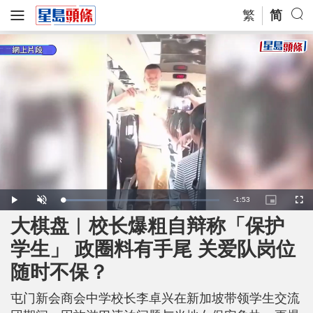
繁
简
R
-
1:53
L
P
U
P
F
o
l
n
i
u
a
a
m
c
l
大棋盘︱校长爆粗自辩称「保护
e
d
y
u
t
l
e
t
u
s
d
e
r
c
m
学生」 政圈料有手尾 关爱队岗位
:
e
r
2
-
e
7
i
e
a
.
随时不保？
n
n
3
-
4
P
i
%
i
c
屯门新会商会中学校长李卓兴在新加坡带领学生交流
t
n
u