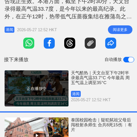
告现正生效。本港方面，截至下午2时30分，天文台
r
e
i
录得最高气温33.7度，是今年以来的最高纪录。此
n
外，在正午12时，热带低气压蔷薇集结在雅蒲岛之西
北约50公里，预料向西北偏北移动，时速约18公里，
g
2026-05-27 12:52 HKT
阅读更多
港闻
横过菲律宾以东之西北太平洋并逐渐增强。 天文台
T
今午更新天气预测，料星期五日间极端酷热，最高气
i
温或达35度，新界气温更达36、37度，稍后有几阵
m
骤雨及雷暴。星期六
接下来播放
自动播放
e
天气酷热｜天文台至下午2时半
录最高气温33.7°C 今年最高 周
五气温上调至35°C
正在播放中
港闻
2026-05-27 12:52 HKT
泰国校园枪击｜疑犯弑祖父母后
闯校射杀师生 合共8死15伤 ︱有
片