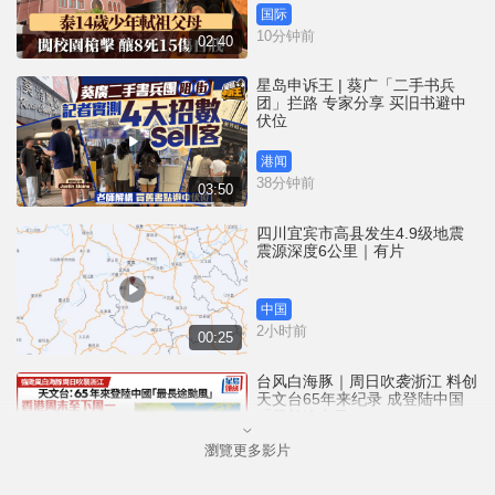
国际
10分钟前
02:40
星岛申诉王 | 葵广「二手书兵
团」拦路 专家分享 买旧书避中
伏位
港闻
38分钟前
03:50
四川宜宾市高县发生4.9级地震
震源深度6公里｜有片
中国
2小时前
00:25
台风白海豚｜周日吹袭浙江 料创
天文台65年来纪录 成登陆中国
「最长途台风」
瀏覽更多影片
港闻
3小时前
00:58