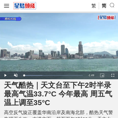
繁
简
R
-
1:49
L
P
U
P
F
o
l
n
i
u
a
a
m
c
l
天气酷热｜天文台至下午2时半录
e
d
y
u
t
l
e
t
u
s
d
e
r
c
m
最高气温33.7°C 今年最高 周五气
:
e
r
3
-
e
1
i
e
a
.
温上调至35°C
n
n
7
-
2
P
i
%
i
c
高空反气旋正覆盖华南沿岸及南海北部，酷热天气警
t
n
u