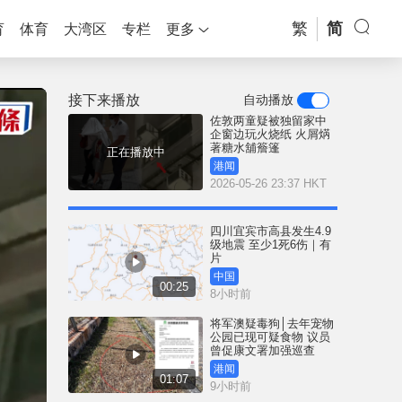
繁
简
育
体育
大湾区
专栏
更多
接下来播放
自动播放
佐敦两童疑被独留家中
企窗边玩火烧纸 火屑焫
著糖水舖簷篷
正在播放中
港闻
2026-05-26 23:37 HKT
四川宜宾市高县发生4.9
级地震 至少1死6伤｜有
片
中国
00:25
8小时前
将军澳疑毒狗│去年宠物
公园已现可疑食物 议员
曾促康文署加强巡查
港闻
01:07
9小时前