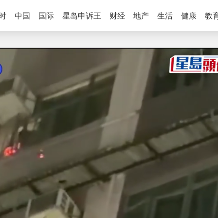
时
中国
国际
星岛申诉王
财经
地产
生活
健康
教