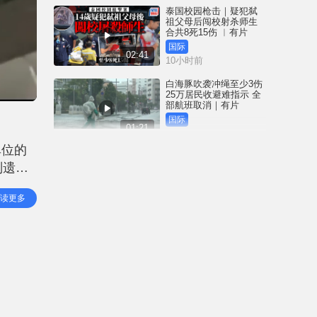
泰国校园枪击｜疑犯弑
祖父母后闯校射杀师生
合共8死15伤 ︱有片
国际
02:41
10小时前
白海豚吹袭冲绳至少3伤
25万居民收避难指示 全
部航班取消｜有片
国际
01:21
12小时前
单位的
澳门酒店血案内情｜不
则遗下
忿大洒金钱却戴绿帽 41
岁内地男商人擸刀叉 专
指，警
捅女友要害
港闻
读更多
02:21
两儿童
12小时前
国际足协风波｜欧洲足
协强硬落闸 恩芬天奴不
落台便杯葛世界杯
体育
01:37
13小时前
星岛申诉王 | 葵广「二手
书兵团」拦路 专家分享