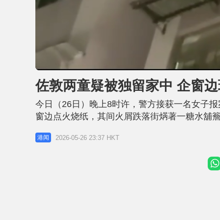
L
U
o
n
a
m
d
u
佐敦两童疑被独留家中 企窗边
e
t
d
e
:
7
今日（26日）晚上8时许，警方接获一名女子报
1
.
5
窗边点火烧纸，其间火屑跌落街焫著一糖水舖
4
%
两个洞。 根据网上片段所见，一名男子将已点
2026-05-26 23:37 HKT
港闻
方根据片段上楼调查，发现单位内只有两名儿
的母亲及