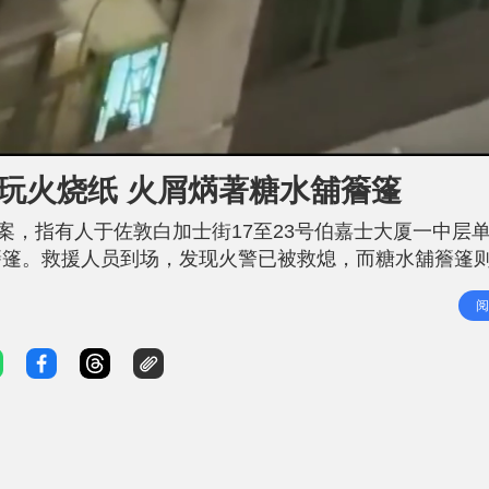
玩火烧纸 火屑焫著糖水舖簷篷
案，指有人于佐敦白加士街17至23号伯嘉士大厦一中层
簷篷。救援人员到场，发现火警已被救熄，而糖水舖簷篷
燃的纸张放在窗边，火屑随风四散飘荡，散落街道。消息
阅
童，没有成人陪同，怀疑他们被人独留家中不顾，遂致电