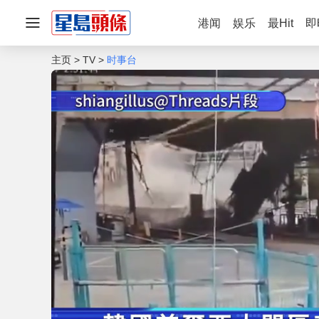
港闻
娱乐
最Hit
即
主页
TV
时事台