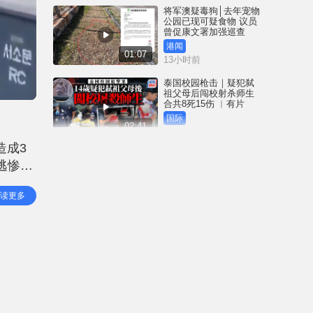
将军澳疑毒狗│去年宠物
公园已现可疑食物 议员
曾促康文署加强巡查
港闻
01:07
13小时前
泰国校园枪击｜疑犯弑
祖父母后闯校射杀师生
合共8死15伤 ︱有片
国际
02:41
14小时前
造成3
白海豚吹袭冲绳至少3伤
逃惨死
25万居民收避难指示 全
部航班取消｜有片
骸下
国际
读更多
01:21
及
15小时前
澳门酒店血案内情｜不
忿大洒金钱却戴绿帽 41
岁内地男商人擸刀叉 专
捅女友要害
港闻
02:21
16小时前
国际足协风波｜欧洲足
协强硬落闸 恩芬天奴不