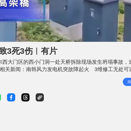
L
o
a
d
致3死3伤︱有片
e
d
:
9
首尔西大门区的西小门洞一处天桥拆除现场发生坍塌事故，
3
.
8
 相关新闻：南韩风力发电机突故障起火 3维修工无处可
5
%
有12人，其中6人紧急疏散避险，另外6人被压在坠落的残
阅
凌晨进行板材切割，当时已出现厚度达2.9厘米的分层。