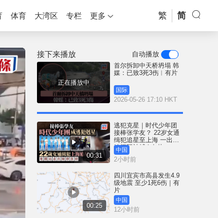
繁
简
育
体育
大湾区
专栏
更多
接下来播放
自动播放
首尔拆卸中天桥坍塌 韩
媒：已致3死3伤︱有片
正在播放中
国际
2026-05-26 17:10 HKT
逃犯克星｜时代少年团
接棒张学友？ 22岁女通
缉犯追星至上海 一出地
铁闸即被捕 | 有片
中国
00:31
2小时前
四川宜宾市高县发生4.9
级地震 至少1死6伤｜有
片
中国
00:25
12小时前