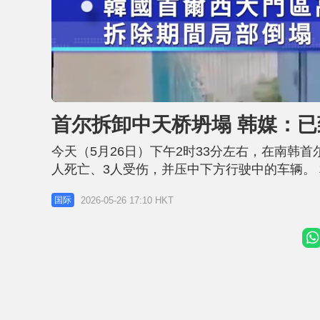
U
n
m
u
首尔拆卸中天桥坍塌 韩媒：已
t
e
今天（5月26日）下午2时33分左右，在南韩
人死亡、3人受伤，并压中下方行驶中的车辆。
80米高空 市长暂停选举活动 事发当时现场共
2026-05-26 17:10 HKT
国际
方，当中3人已经不治。事实上，施工商在当天