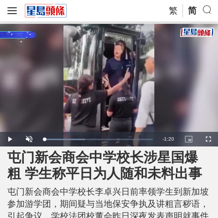
繁
简
R
-
1:20
L
P
U
P
F
o
l
n
i
u
a
a
m
c
l
屯门新会商会中学校长涉星国爆
e
d
y
u
t
l
e
t
u
s
d
e
r
c
m
粗 学生称平日为人随和未料出事
:
e
r
3
-
e
8
i
e
a
.
n
n
1
屯门新会商会中学校长李卓兴日前率领学生到新加坡
-
2
P
i
%
i
参加游学团，期间疑与当地保安争执及讲粗言秽语，
c
t
n
引起争议，学校法团校董会昨日深夜发表声明就事件
u