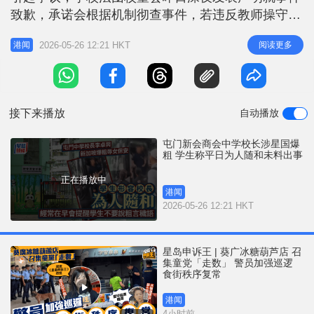
r
e
致歉，承诺会根据机制彻查事件，若违反教师操守或
i
损害学校声誉，定必严肃处理。多名学生今早返校时
n
2026-05-26 12:21 HKT
阅读更多
港闻
形容校长平日为人随和，甚至经常在早会提醒学生不
g
要说粗言秽语，对事件感到意外与不恰当。 教员守
T
候学生回校︰不想他们受惊 师生今早7时许如常返
i
学，校方派多名教职员在正门及良景
接下来播放
自动播放
m
e
屯门新会商会中学校长涉星国爆
粗 学生称平日为人随和未料出事
正在播放中
港闻
2026-05-26 12:21 HKT
星岛申诉王 | 葵广冰糖葫芦店 召
集童党「走数」 警员加强巡逻
食街秩序复常
港闻
4小时前