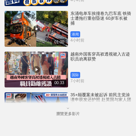
02:45
东涌电单车挨撞卷九巴车底 铁骑
士遭拖行重创昏迷 60岁车长被
捕
港闻
4小时前
01:00
越南外国客穿高衩透视裙入古迹
职员劝离获赞
国际
7小时前
00:33
35+颠覆案未被起诉 前民主党涂
谨申获发还护照 赴英国与家人团
聚
瀏覽更多影片
港闻
8小时前
00:58
薄扶林域多利道重60公斤野猪被