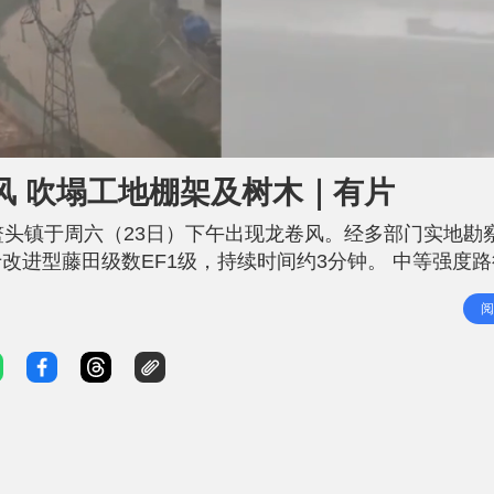
L
o
a
d
风 吹塌工地棚架及树木｜有片
e
d
:
1
鳌头镇于周六（23日）下午出现龙卷风。经多部门实地勘
0
0
.
改进型藤田级数EF1级，持续时间约3分钟。 中等强度
0
0
化区气象局联同佛山市龙卷风研究中心，于昨日（24日）
%
阅
下不少被龙卷风蹂躏的痕迹，包括部分树木倒伏、建筑工