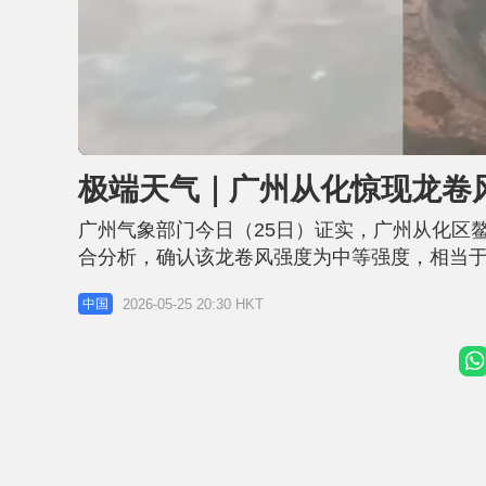
U
n
m
u
极端天气｜广州从化惊现龙卷
t
e
广州气象部门今日（25日）证实，广州从化区
合分析，确认该龙卷风强度为中等强度，相当于
1.5公里 据内地传媒报道，广州市气象台、从
2026-05-25 20:30 HKT
中国
头镇华夏职业学院附近进行实地调查。现场遗