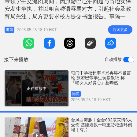
带领学生交流团期间，因旅游巴违泊问题与当地女保
r
e
i
安发生争执，并以粗言秽语辱骂对方，引起社会及教
n
育局关注，局方更要求校方提交书面报告。事隔一
日，今日（25日）网上再有影片流出，李卓兴疑在新
g
2026-05-25 18:19 HKT
阅读更多
港闻
加坡游学团的旅游巴上带头与学生玩「接银纸」游
T
戏，当有女生表示「想玩」之际，他爆出一句「啲女
i
人好贪心」，令网民哗然。有网民直斥「低俗当有
m
趣」，形容是「崩塌的师道尊严」，更有
接下来播放
自动播放
e
屯门中学校长李卓兴再爆不当言
论 旅游巴带学生玩接银纸 称
「啲女人好贪心」惹哗然
正在播放中
港闻
2026-05-25 18:19 HKT
台风白海豚︱全台632宗灾情6人
受伤 基隆港数十吨重货柜连环倒
塌｜有片