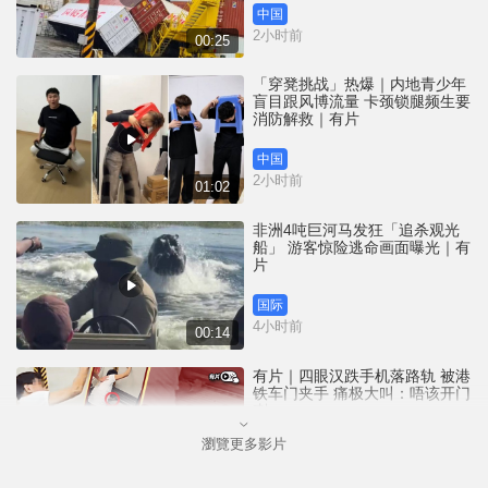
中国
2小时前
00:25
「穿凳挑战」热爆｜内地青少年
盲目跟风博流量 卡颈锁腿频生要
消防解救｜有片
中国
2小时前
01:02
非洲4吨巨河马发狂「追杀观光
船」 游客惊险逃命画面曝光｜有
片
国际
4小时前
00:14
有片｜四眼汉跌手机落路轨 被港
铁车门夹手 痛极大叫：唔该开门
喇
瀏覽更多影片
港闻
4小时前
00:26