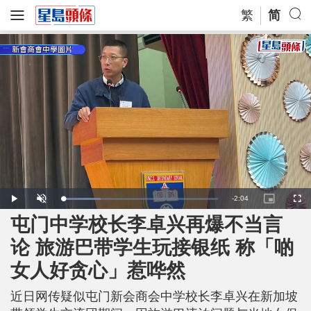
繁
简
R
-
2:04
L
P
U
P
F
o
l
n
i
u
a
a
m
c
l
屯门中学校长李卓兴再爆不当言
e
d
y
u
t
l
e
t
u
s
d
e
r
c
m
论 旅游巴带学生玩接银纸 称「啲
:
e
r
2
-
e
4
i
e
a
.
女人好贪心」惹哗然
n
n
6
-
1
P
i
%
i
c
近日网传疑似屯门新会商会中学校长李卓兴在新加坡
t
n
u