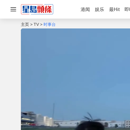
港闻
娱乐
最Hit
即
主页
TV
时事台