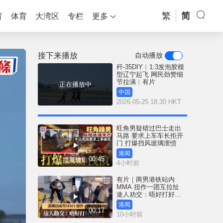
繁
简
育
体育
大湾区
专栏
更多
接下来播放
自动播放
歼-35DIY︱1:3发泡胶模
型辽宁起飞 网民劲赞细
节拉满︱有片
正在播放中
中国
2026-05-25 18:30 HKT
旺角男疑错过巴士走出
马路 要求上车车长拒开
门 打爆挡风玻璃泄愤
港闻
00:45
4小时前
有片｜两男港铁站内
MMA 扭作一团互拉扯
途人劝交：唔好打好唔
好？
港闻
00:17
10小时前