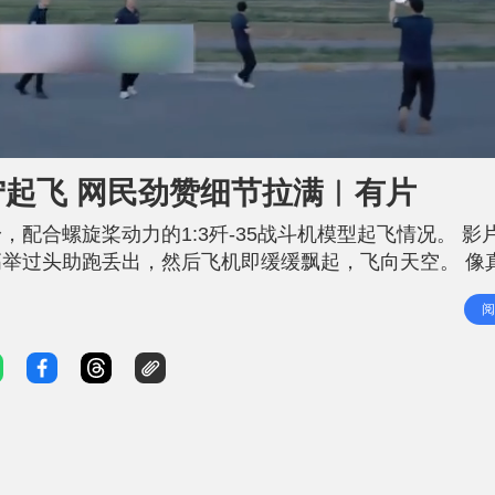
L
o
a
d
型辽宁起飞 网民劲赞细节拉满︱有片
e
d
:
8
配合螺旋桨动力的1:3歼-35战斗机模型起飞情况。 影
7
.
5
高举过头助跑丢出，然后飞机即缓缓飘起，飞向天空。 像
9
%
号，不断在空中流畅飞行，时而直飞，时而转弯，之后再稳
阅
7万点赞，网民纷纷留言赞该架航空模型手工精细，细节感