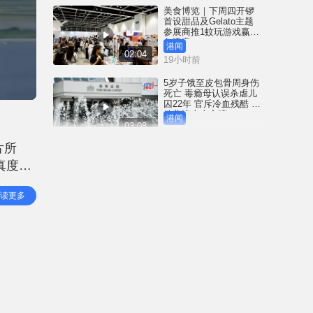
美食博览｜下周四开锣
首设甜品及Gelato主题
参展商推1蚊玩游戏赢鲍
鱼吸客
港闻
02:04
19小时前
5岁子饿至皮包骨周身伤
死亡 毒瘾母认误杀虐儿
囚22年 官斥冷血残酷 案
件悲惨令人心碎
港闻
03:08
20小时前
片所
尖沙咀酒吧血案｜胜和
真度极
「左口」头马「伟健」
落网 累计16人被捕
稳的降
港闻
读更多
00:48
21小时前
地盘禁烟︱劳工处发39
张定额罚款通知书 未来
研AI技术精准判断吸烟
行为
港闻
01:52
21小时前
3岁女童冲红灯遭电车撞
毙 司机不小心驾驶罪成