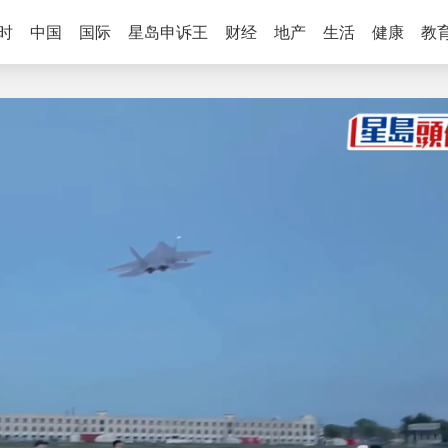
时
中国
国际
星岛申诉王
财经
地产
生活
健康
教