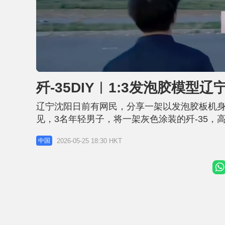
U
n
m
u
歼-35DIY︱1:3发泡胶模
t
e
辽宁沈阳日前有网民，分享一架以发泡胶板机身，
见，3名年轻男子，将一架灰色涂装的歼-35，
高的发泡胶歼-35的主翼和垂直尾翼，闪著灯
2026-05-25 18:30 HKT
中国
落到「跑道」上。 影片3日间获1.1万转发、