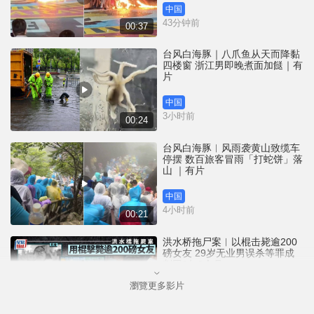
中国
43分钟前
00:37
台风白海豚｜八爪鱼从天而降黏
四楼窗 浙江男即晚煮面加餸｜有
片
中国
3小时前
00:24
台风白海豚︱风雨袭黄山致缆车
停摆 数百旅客冒雨「打蛇饼」落
山 ｜有片
中国
4小时前
00:21
洪水桥拖尸案︱以棍击毙逾200
磅女友 29岁无业男误杀等罪成
判囚3年9个月
瀏覽更多影片
港闻
4小时前
01:23