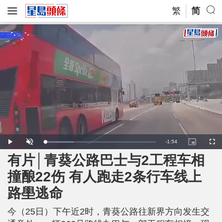
繁
简
R
-
1:54
L
P
U
P
F
o
l
n
i
u
a
a
m
c
l
有片│青葵公路巴士与2工程车相
e
d
y
u
t
l
e
t
u
s
d
e
r
c
m
撞酿22伤 有人跑走2条行车线上
:
e
r
2
-
e
6
i
e
a
.
路壆逃命
n
n
1
-
2
P
i
%
i
c
今（25日）下午近2时，青葵公路往新界方向发生交
t
n
u