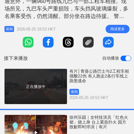
通意外，一辆960号路线九巴与一部工程车相撞。现
r
e
i
场所见，九巴车头严重损毁，车头挡风玻璃爆裂，多
n
名乘客受伤，仍然清醒。部分坐在路边待援。 警方
经调查后，指涉事九巴沿青葵公路往新界方向行驶，
g
2026-05-25 19:53 HKT
阅读更多
港闻
驶至上址时，撞向停泊在上址的一辆工程车，工程车
T
其后再撞向前方工程车。救援人员接报到场，发现39
i
岁姓叶巴士司机被困车内，消防将他救出，车上另有
m
10男11女乘客（24至9
接下来播放
自动播放
e
有片│青葵公路巴士与2工程车相
撞酿22伤 有人跑走2条行车线上
路壆逃命
正在播放中
港闻
2026-05-25 19:53 HKT
徐州乐园｜女特技演员「红色火
裙」烧上身 台上紧急扑火 园方
致歉即时停演｜有片