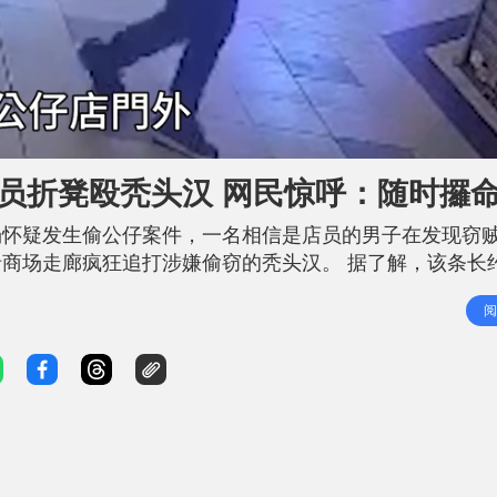
员折凳殴秃头汉 网民惊呼：随时攞
场怀疑发生偷公仔案件，一名相信是店员的男子在发现窃
商场走廊疯狂追打涉嫌偷窃的秃头汉。 据了解，该条长
台，虽然片段中未有标示具体的拍摄时间及地点，但从背
阅
机店舖门外。 片段开始时，一名身穿深色衫裤、戴眼镜