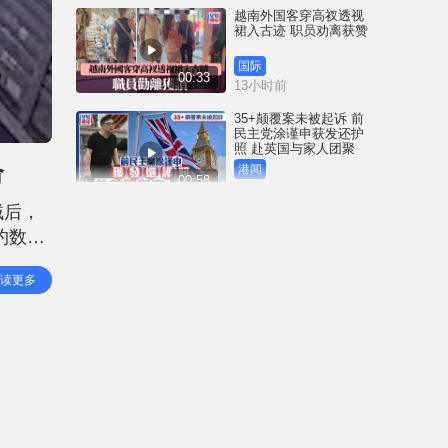
越南外国客穿高衩透视
裙入古迹 职员劝离获赞
国际
00:33
13小时前
35+颠覆案未被起诉 前
民主党涂谨申获发还护
照 赴英国与家人团聚
命
港闻
00:58
13小时前
贼后，
薄扶林域多利道重60公
约数十
斤野猪被困引水道 渔护
人员射麻醉枪消防救起
景环境
港闻
读更多
00:34
的男子
16小时前
屯马线锦上路站附近信
号设备故障 列车服务一
度受阻
港闻
00:43
16小时前
衞生署突击巡查多区 检
获约百盒未注册药剂制