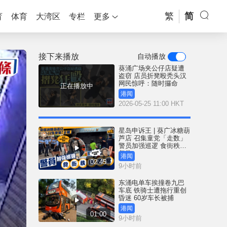
繁
简
育
体育
大湾区
专栏
更多
接下来播放
自动播放
葵涌广场夹公仔店疑遭
盗窃 店员折凳殴秃头汉
网民惊呼：随时攞命
正在播放中
港闻
2026-05-25 11:00 HKT
星岛申诉王 | 葵广冰糖葫
芦店 召集童党「走数」
警员加强巡逻 食街秩序
复常
港闻
02:45
9小时前
东涌电单车挨撞卷九巴
车底 铁骑士遭拖行重创
昏迷 60岁车长被捕
港闻
01:00
9小时前