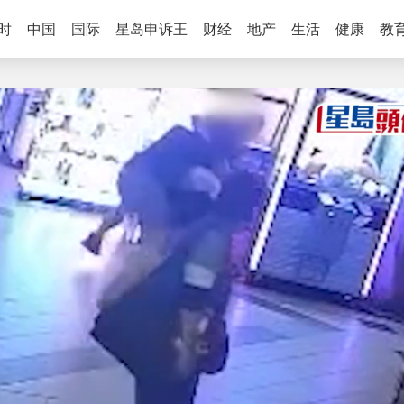
时
中国
国际
星岛申诉王
财经
地产
生活
健康
教