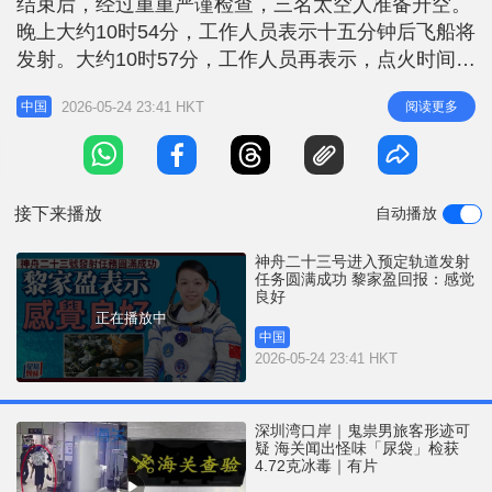
结束后，经过重重严谨检查，三名太空人准备升空。
r
e
i
晚上大约10时54分，工作人员表示十五分钟后飞船将
n
发射。大约10时57分，工作人员再表示，点火时间将
为23时08分33秒。 相关新闻：神舟二十三号升空圆
g
2026-05-24 23:41 HKT
阅读更多
中国
满成功 黎家盈等三太空人探苍穹 到了晚上11时08分
T
33秒，神舟二十三号点火发射升空。天宫空间站上的
i
太空人亦观看整个发射过程。发射后，黎家盈向地点
m
中回报感
接下来播放
自动播放
e
神舟二十三号进入预定轨道发射
任务圆满成功 黎家盈回报：感觉
良好
正在播放中
中国
2026-05-24 23:41 HKT
深圳湾口岸｜鬼祟男旅客形迹可
疑 海关闻出怪味「尿袋」检获
4.72克冰毒｜有片