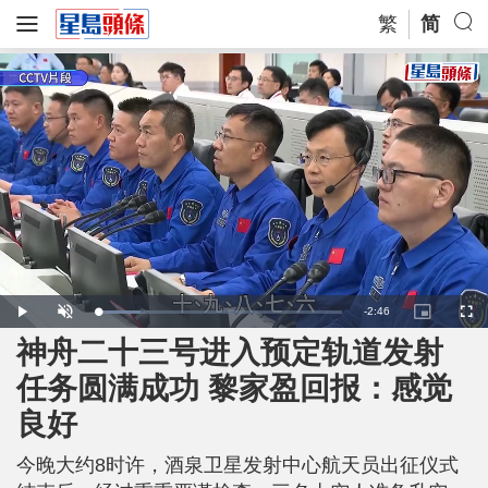
繁
简
R
-
2:46
L
P
U
P
F
o
l
n
i
u
a
a
m
c
l
神舟二十三号进入预定轨道发射
e
d
y
u
t
l
e
t
u
s
d
e
r
c
m
任务圆满成功 黎家盈回报：感觉
:
e
r
1
-
e
7
i
e
a
.
良好
n
n
4
-
6
P
i
%
i
c
今晚大约8时许，酒泉卫星发射中心航天员出征仪式
t
n
u