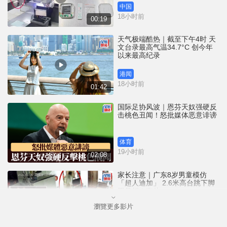
中国
18小时前
00:19
天气极端酷热｜截至下午4时 天
文台录最高气温34.7°C 创今年
以来最高纪录
港闻
18小时前
01:42
国际足协风波｜恩芬天奴强硬反
击桃色丑闻！怒批媒体恶意诽谤
体育
19小时前
02:08
家长注意｜广东8岁男童模仿
「超人迪加」 2.6米高台跳下脚
跟骨折｜有片
瀏覽更多影片
中国
20小时前
00:31