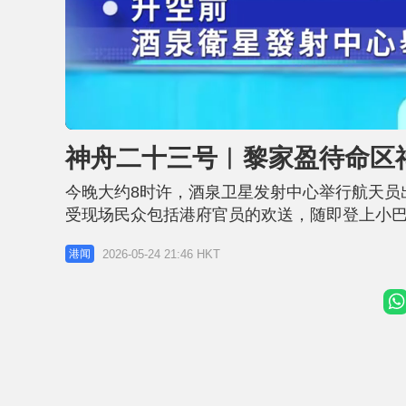
L
U
o
n
a
m
d
u
神舟二十三号︱黎家盈待命区
e
t
d
e
:
2
今晚大约8时许，酒泉卫星发射中心举行航天员
4
.
1
受现场民众包括港府官员的欢送，随即登上小巴
5
%
成功，等你们凯旋，向航天员致敬」，其中路段
2026-05-24 21:46 HKT
港闻
待发 港产太空人黎家盈向送行群众挥手 车队
「整装