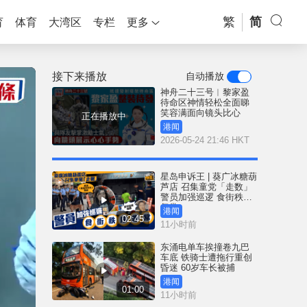
繁
简
育
体育
大湾区
专栏
更多
接下来播放
自动播放
神舟二十三号︱黎家盈
待命区神情轻松全面睇
笑容满面向镜头比心
正在播放中
港闻
2026-05-24 21:46 HKT
星岛申诉王 | 葵广冰糖葫
芦店 召集童党「走数」
警员加强巡逻 食街秩序
复常
港闻
02:45
11小时前
东涌电单车挨撞卷九巴
车底 铁骑士遭拖行重创
昏迷 60岁车长被捕
港闻
01:00
11小时前