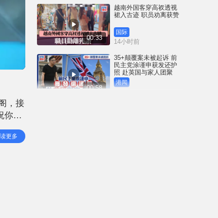
越南外国客穿高衩透视
裙入古迹 职员劝离获赞
国际
00:33
14小时前
35+颠覆案未被起诉 前
民主党涂谨申获发还护
照 赴英国与家人团聚
港闻
00:58
15小时前
阁，接
薄扶林域多利道重60公
祝你们
斤野猪被困引水道 渔护
人员射麻醉枪消防救起
号蓄势
港闻
读更多
00:34
当」、
18小时前
屯马线锦上路站附近信
号设备故障 列车服务一
度受阻
港闻
00:43
18小时前
衞生署突击巡查多区 检
获约百盒未注册药剂制