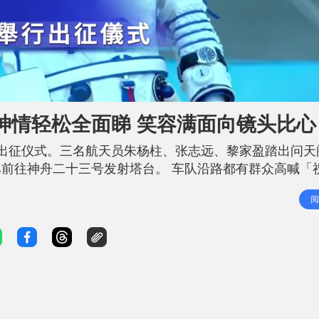
神情轻松全面睇 笑容满面向镜头比心
出征仪式。三名航天员朱杨柱、张志远、黎家盈踏出问天
前往神舟二十三号发射塔台。 车队沿路都有群众高喊「
更有舞龙舞狮为各人送行打气。 相关新闻：神舟二十三
阅
抵达发射塔架后，朱张两名太空人分别喊出「怀着使命勇担