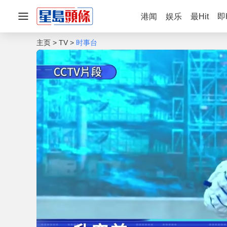
港闻
娱乐
最Hit
即
主页
TV
时事台