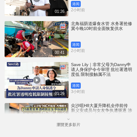
港闻
2小时前
01:26
北角福荫道爆食水管 水务署抢修
冀今晚10时前全面恢复供水
港闻
2小时前
00:41
Save Lily｜非常父母为Danny申
请人身保护令今审理 批社署透明
度低 限制接触属不法
港闻
3小时前
01:26
尖沙咀H8大厦升降机全停前传
新义安成员与女友争执遭驱逐 涉
拖马刑毁被捕 警另通缉4男
瀏覽更多影片
港闻
6小时前
01:07