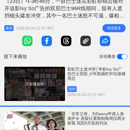
（23日）午3时46分，一群巴士迷在彩虹邨锦云楼对
r
e
i
开追影Ivy So广告的双层巴士96R线期间，疑有人遮
n
挡镜头爆发冲突，其中一名巴士迷怒不可遏，爆粗之
余更怒踢栏杆及垃圾桶，引起途人侧目。 相关新
g
2026-05-24 12:37 HKT
阅读更多
港闻
闻：黄大仙巴士迷争影Ivy So巴士广告 车厢内爆冲突
T
少年被围殴受伤 片段全长35秒，片段中一辆前往钻
i
石山站96R线双层巴士停在灯口，身穿橙色短衫的少
m
年
接下来播放
自动播放
e
彩虹巴士迷冲突│争影Ivy So广
告巴士受阻 少年怒踢栏杆垃圾桶
泄忿
正在播放中
港闻
2026-05-24 12:37 HKT
「非常父母」为Danny申请人身
保护令 质疑社署限制每周仅两次
探视 高院9月底前判决