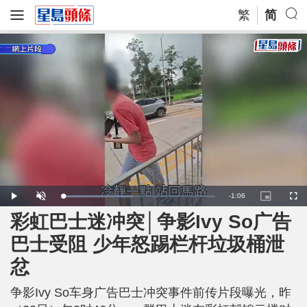
繁
简
R
-
1:06
L
P
U
P
F
o
l
n
i
u
a
a
m
c
l
彩虹巴士迷冲突│争影Ivy So广告
e
d
y
u
t
l
e
t
u
s
d
e
r
c
m
巴士受阻 少年怒踢栏杆垃圾桶泄
:
e
r
4
-
e
6
i
e
a
.
忿
n
n
4
-
7
P
i
%
i
c
争影Ivy So车身广告巴士冲突事件前传片段曝光，昨
t
n
u