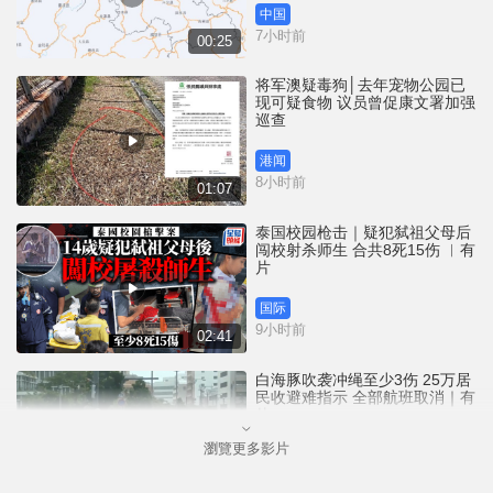
中国
7小时前
00:25
将军澳疑毒狗│去年宠物公园已
现可疑食物 议员曾促康文署加强
巡查
港闻
8小时前
01:07
泰国校园枪击｜疑犯弑祖父母后
闯校射杀师生 合共8死15伤 ︱有
片
国际
9小时前
02:41
白海豚吹袭冲绳至少3伤 25万居
民收避难指示 全部航班取消｜有
片
瀏覽更多影片
国际
11小时前
01:21