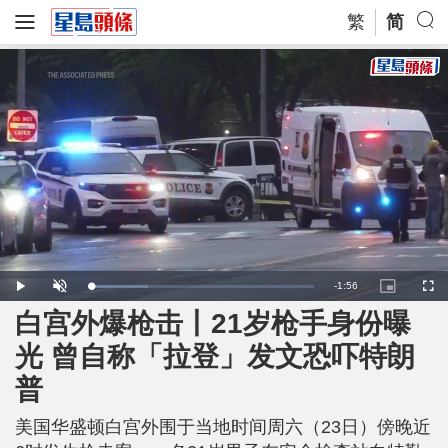
繁
简
R
-
1:56
L
P
U
P
F
o
l
n
i
u
a
a
m
c
l
白宫外爆枪击丨21岁枪手身份曝
e
d
y
u
t
l
e
t
u
s
d
e
r
c
m
光 曾自称「拉登」发文恐吓特朗
:
e
r
2
-
e
5
i
e
a
.
普
n
n
6
-
7
P
i
%
i
c
美国华盛顿白宫外围于当地时间周六（23日）傍晚近
t
n
u