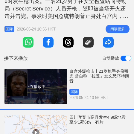
6时发生枪击案。一名21岁男子在安全检查站向特勤
r
e
i
局（Secret Service）人员开枪，随即被当场开火还
n
击并击毙。事发时美国总统特朗普正身处白宫内，并
未受伤。 据美国CNN及Fox News等传媒报道，特勤
g
2026-05-24 10:56 HKT
阅读更多
国际
局证实，涉案男子靠近位于17街与宾夕法尼亚大道交
T
界的检查站时，突然从袋中拔出手枪向执法人员开
i
火。特勤局人员随即鸣枪反制，疑犯中弹后送院证实
m
不治
接下来播放
自动播放
e
白宫外爆枪击丨21岁枪手身份曝
光 曾自称「拉登」发文恐吓特朗
普
正在播放中
国际
2026-05-24 10:56 HKT
四川宜宾市高县发生4.9级地震
至少1死6伤｜有片