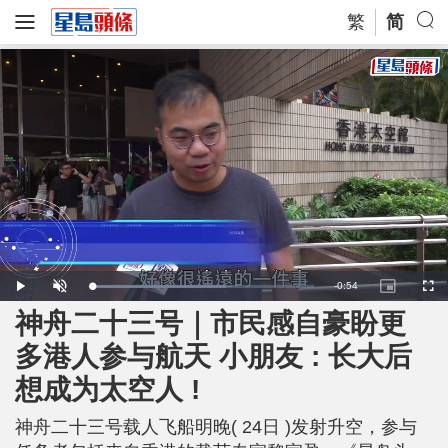
繁
简
R
-
0:54
L
P
U
P
F
o
l
n
i
u
a
a
m
c
l
神舟二十三号｜市民感自豪盼更
e
d
y
u
t
l
e
t
u
s
d
e
r
c
m
多港人参与航天 小朋友 : 长大后
:
e
r
6
-
e
0
i
e
a
.
想成为太空人 !
n
n
5
-
2
P
i
%
i
c
神舟二十三号载人飞船明晚( 24日 )发射升空，参与
t
n
u