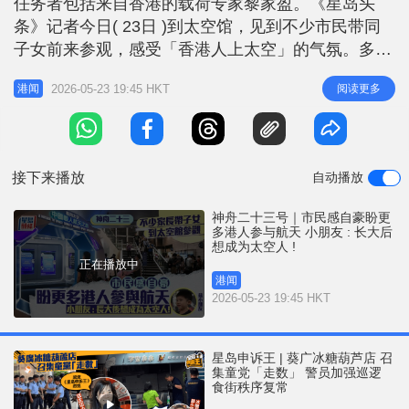
任务者包括来自香港的载荷专家黎家盈。《星岛头
r
e
i
条》记者今日( 23日 )到太空馆，见到不少市民带同
n
子女前来参观，感受「香港人上太空」的气氛。多名
市民均表示为此感到自豪，认为事件具象征意义，并
g
2026-05-23 19:45 HKT
阅读更多
港闻
有助提升青少年对航天及科研的兴趣。有小朋友指长
T
大后想成为太空人，探索宇宙。 市民: 明日睇直播 冀
i
未来有更多港人参与航天任务 邓先生表示，为香港
m
人能参与载人航天
接下来播放
自动播放
e
神舟二十三号｜市民感自豪盼更
多港人参与航天 小朋友 : 长大后
想成为太空人 !
正在播放中
港闻
2026-05-23 19:45 HKT
星岛申诉王 | 葵广冰糖葫芦店 召
集童党「走数」 警员加强巡逻
食街秩序复常