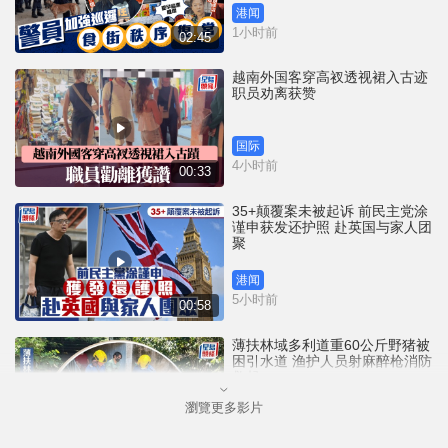
港闻
1小时前
02:45
越南外国客穿高衩透视裙入古迹
职员劝离获赞
国际
4小时前
00:33
35+颠覆案未被起诉 前民主党涂
谨申获发还护照 赴英国与家人团
聚
港闻
5小时前
00:58
薄扶林域多利道重60公斤野猪被
困引水道 渔护人员射麻醉枪消防
救起
瀏覽更多影片
港闻
8小时前
00:34