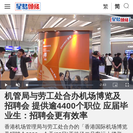
繁
简
R
-
2:43
L
P
U
P
F
o
l
n
i
u
a
a
m
c
l
机管局与劳工处合办机场博览及
e
d
y
u
t
l
e
t
u
s
d
e
r
c
m
招聘会 提供逾4400个职位 应届毕
:
e
r
1
-
e
7
i
e
a
.
业生：招聘会更有效率
n
n
6
-
4
P
i
%
i
c
香港机场管理局与劳工处合办的「香港国际机场博览
t
n
u