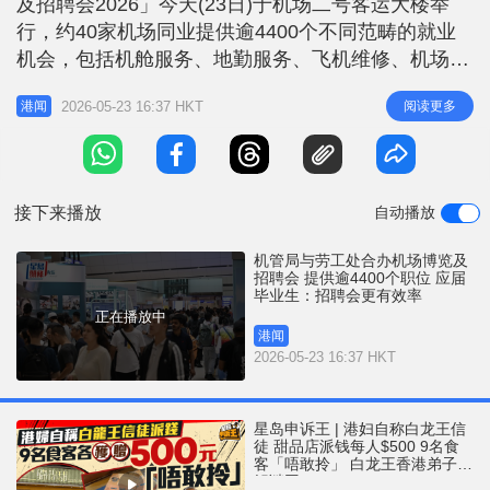
及招聘会2026」今天(23日)于机场二号客运大楼举
r
e
i
行，约40家机场同业提供逾4400个不同范畴的就业
n
机会，包括机舱服务、地勤服务、飞机维修、机场保
安、行李处理及餐饮等，吸引不少人前来申请空缺职
g
2026-05-23 16:37 HKT
阅读更多
港闻
位。机管局与机场公司亦展示其最新发展、科技应用
T
及全新服务。 杨达荣：本地招聘永远是优先考虑 机
i
管局提供逾70个职位空缺，包括飞行区运作、行李处
m
理、航空货运及系统
接下来播放
自动播放
e
机管局与劳工处合办机场博览及
招聘会 提供逾4400个职位 应届
毕业生：招聘会更有效率
正在播放中
港闻
2026-05-23 16:37 HKT
星岛申诉王 | 港妇自称白龙王信
徒 甜品店派钱每人$500 9名食
客「唔敢拎」 白龙王香港弟子亲
解谜团