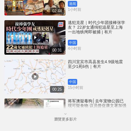
港闻
1小时前
02:44
逃犯克星｜时代少年团接棒张学
友？ 22岁女通缉犯追星至上海
一出地铁闸即被捕 | 有片
中国
4小时前
00:31
四川宜宾市高县发生4.9级地震
至少1死6伤｜有片
中国
15小时前
00:25
将军澳疑毒狗│去年宠物公园已
现可疑食物 议员曾促康文署加强
巡查
瀏覽更多影片
港闻
16小时前
01:07