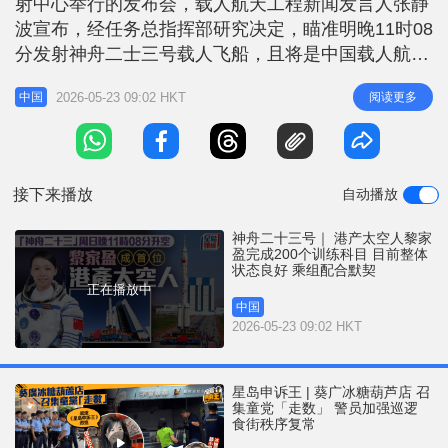
射中心举行的发布会，载人航天工程新闻发言人张静
r
e
i
波宣布，经任务总指挥部研究决定，瞄准明晚11时08
n
分发射神舟二士三号载人飞船，且将是中国载人航天
任务首有香港太空人升空。 张静波表示，航天员乘
g
2026-05-23 09:02 HKT
阅读更多
中国
组由朱扬柱、张志远和香港警司黎家盈组成，三人分
T
别为航天驾驶员、飞行工程师和载荷专家，涵盖国家
i
现役三种航天员类型，朱扬柱担任指令长。 一名航
m
天员将开展1年期在轨驻留试
接下来播放
自动播放
e
神舟二十三号｜ 港产太空人黎家
盈完成200个训练科目 目前整体
状态良好 乘组配合默契
正在播放中
中国
2026-05-23 09:02 HKT
星岛申诉王 | 葵广冰糖葫芦店 召
集童党「走数」 警员加强巡逻
食街秩序复常