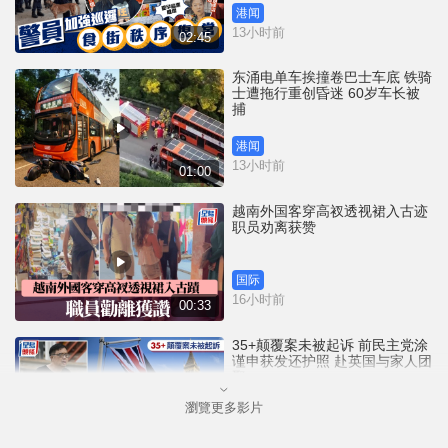
港闻
13小时前
02:45
东涌电单车挨撞卷巴士车底 铁骑
士遭拖行重创昏迷 60岁车长被
捕
港闻
13小时前
01:00
越南外国客穿高衩透视裙入古迹
职员劝离获赞
国际
16小时前
00:33
35+颠覆案未被起诉 前民主党涂
谨申获发还护照 赴英国与家人团
聚
瀏覽更多影片
港闻
16小时前
00:58