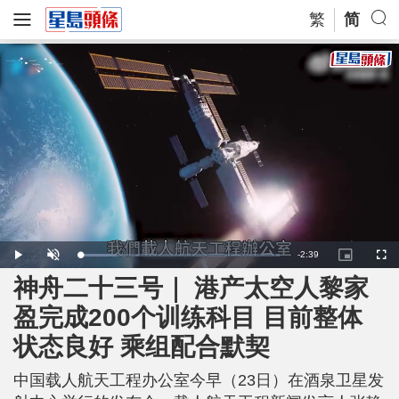
繁
简
R
-
2:39
L
P
U
P
F
o
l
n
i
u
a
a
m
c
l
神舟二十三号｜ 港产太空人黎家
e
d
y
u
t
l
e
t
u
s
d
e
r
c
m
盈完成200个训练科目 目前整体
:
e
r
1
-
e
8
i
e
a
.
状态良好 乘组配合默契
n
n
4
-
7
P
i
%
i
c
中国载人航天工程办公室今早（23日）在酒泉卫星发
t
n
u