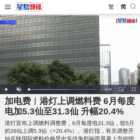
繁
简
R
-
0:49
L
P
U
P
F
o
l
n
i
u
a
a
m
c
l
加电费︱港灯上调燃料费 6月每度
e
d
y
u
t
l
e
t
u
s
d
e
r
c
m
电加5.3仙至31.3仙 升幅20.4%
:
e
r
5
-
e
5
i
e
a
.
n
n
8
港灯宣布上调燃料调整费，6月每度电31.3仙，较5月
-
6
P
i
%
i
的26仙上调5.3仙（+20.4%）。港灯指，有关调整开
c
t
n
始反映国际燃料价格受中东战争影响而显著上升的情
u