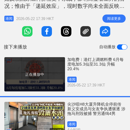
r
e
况；惟由于「递延效应」，现时数字尚未全面反映燃
i
料成本的变动，未来数月的燃料调整费仍会继续攀
n
2026-05-22 17:39 HKT
阅读更多
港闻
升。 每月燃料调整费按既定机制，根据过去3个月的
g
平均实际燃料成本计算。换言之，6月的燃料调整费
T
是按今年2月、3月及4月的平均燃料成本厘定。 港
i
灯：未来数月燃
接下来播放
自动播放
m
e
加电费︱港灯上调燃料费 6月每
度电加5.3仙至31.3仙 升幅
20.4%
正在播放中
港闻
2026-05-22 17:39 HKT
尖沙咀H8大厦升降机全停前传
新义安成员与女友争执遭驱逐 涉
拖马刑毁被捕 警另通缉4男
港闻
4小时前