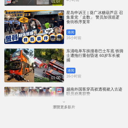
01:07
星岛申诉王 | 葵广冰糖葫芦店 召
集童党「走数」 警员加强巡逻
食街秩序复常
港闻
16小时前
02:45
东涌电单车挨撞卷巴士车底 铁骑
士遭拖行重创昏迷 60岁车长被
捕
港闻
16小时前
01:00
越南外国客穿高衩透视裙入古迹
职员劝离获赞
瀏覽更多影片
国际
19小时前
00:33
35+颠覆案未被起诉 前民主党涂