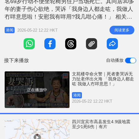
名69岁行动不便坐轮椅男住户当场死亡。其同居30多
r
e
i
年的妻子伤心欲绝，哭诉「我身边人都走咗，我做人
n
冇咩意思啦！安慰我有咩用?我几咁心痛！」 相关新
闻：多相｜佐敦文苑楼单位起火酿1死4伤 200住客疏
g
2026-05-22 12:22 HKT
阅读更多
港闻
散 大厦外墙搭有棚架 死者69岁朱耀强，本身有哮喘
T
病，行动不便，出入要轮椅，与他同居30多年的妻子
i
则靠执纸皮维生，两人相依为命，朱妻对挚爱离世深
m
感悲痛，她
接下来播放
自动播放
e
文苑楼夺命火警｜死者妻哭诉无
力扯老伴出火海 「我身边人都走
咗 我做人冇咩意思！」
正在播放中
港闻
2026-05-22 12:22 HKT
四川宜宾市高县发生4.9级地震
至少1死6伤｜有片