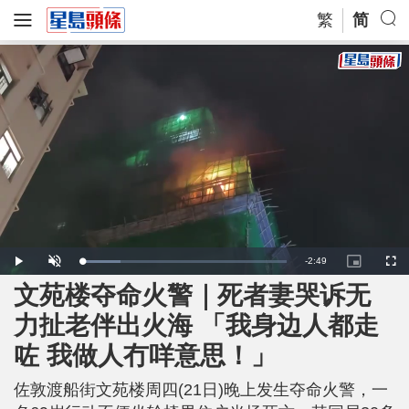
繁
简
R
-
2:49
L
P
U
P
F
o
l
n
i
u
a
a
m
c
l
文苑楼夺命火警｜死者妻哭诉无
e
d
y
u
t
l
e
t
u
s
d
e
r
c
m
力扯老伴出火海 「我身边人都走
:
e
r
1
-
e
8
i
e
a
.
咗 我做人冇咩意思！」
n
n
7
-
9
P
i
%
i
c
佐敦渡船街文苑楼周四(21日)晚上发生夺命火警，一
t
n
u