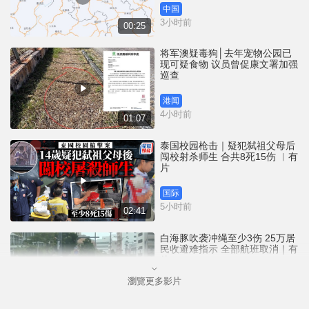
中国
3小时前
00:25
将军澳疑毒狗│去年宠物公园已
现可疑食物 议员曾促康文署加强
巡查
港闻
4小时前
01:07
泰国校园枪击｜疑犯弑祖父母后
闯校射杀师生 合共8死15伤 ︱有
片
国际
5小时前
02:41
白海豚吹袭冲绳至少3伤 25万居
民收避难指示 全部航班取消｜有
片
瀏覽更多影片
国际
6小时前
01:21