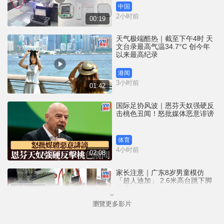
中国
2小时前
00:19
天气极端酷热｜截至下午4时 天
文台录最高气温34.7°C 创今年
以来最高纪录
港闻
3小时前
01:42
国际足协风波｜恩芬天奴强硬反
击桃色丑闻！怒批媒体恶意诽谤
体育
4小时前
02:08
家长注意｜广东8岁男童模仿
「超人迪加」 2.6米高台跳下脚
跟骨折｜有片
瀏覽更多影片
中国
4小时前
00:31