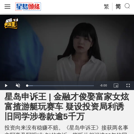
繁
简
R
-
6:00
L
P
U
P
F
o
l
n
i
u
a
a
m
c
l
星岛申诉王 | 金融才俊娶富家女炫
e
d
y
u
t
l
e
t
u
s
d
e
r
c
m
富揸游艇玩赛车 疑设投资局利诱
:
e
r
8
-
e
.
i
e
a
9
旧同学涉卷款逾5千万
n
n
4
-
%
P
i
i
c
投资向来没有稳赚不赔。《星岛申诉王》接获两名事
t
n
u