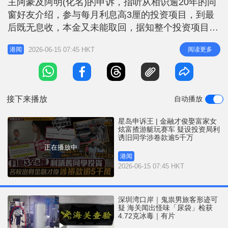
主阿豪及阿明(化名)的申诉，指听从相识逾20年的同
r
e
i
窗好友介绍，参与每月利息高3厘的投资项目，到最
n
后既无息收，本金又未能取回，据知整个投资项目涉
及的金额接近5千万元，怀疑堕入投资骗局。被指利
g
2026-06-15 07:45 HKT
阅读更多
港闻
用高息吸金的男子姓陆，现年39岁，阿豪及阿明指对
T
方出身本港传统名校，曾在外国留学，陆男负笈回港
i
后，迎娶了家族拥有慈善基金的富家女，并先后担任
m
多间金融机构的客户经理（R
接下来播放
自动播放
e
星岛申诉王 | 金融才俊娶富家女
炫富揸游艇玩赛车 疑设投资局利
诱旧同学涉卷款逾5千万
正在播放中
港闻
2026-06-15 07:45 HKT
深圳湾口岸｜鬼祟男旅客形迹可
疑 海关闻出怪味「尿袋」检获
4.72克冰毒｜有片