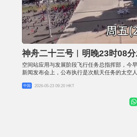
L
U
o
n
a
m
d
u
神舟二十三号︱明晚23时08
e
t
d
e
:
6
空间站应用与发展阶段飞行任务总指挥部，今早
9
.
9
新闻发布会上，公布执行是次航天任务的太空
5
%
察黎家盈入选，成为香港首名升空的太空人。神舟
2026-05-23 09:20 HKT
中国
新闻发言人介绍，经研究决定，瞄准北京时间5月