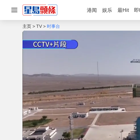
港闻
娱乐
最Hit
即
主页
TV
时事台