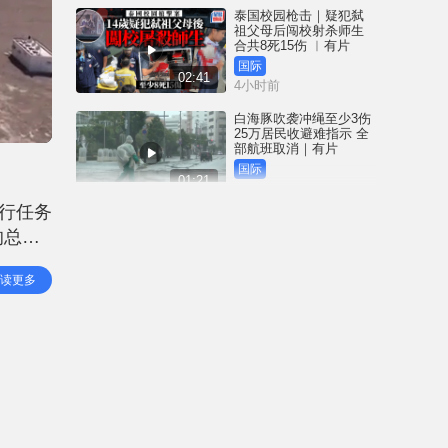
泰国校园枪击｜疑犯弑
祖父母后闯校射杀师生
合共8死15伤 ︱有片
国际
02:41
4小时前
白海豚吹袭冲绳至少3伤
25万居民收避难指示 全
部航班取消｜有片
国际
01:21
5小时前
行任务
澳门酒店血案内情｜不
的总督
忿大洒金钱却戴绿帽 41
岁内地男商人擸刀叉 专
天工程
捅女友要害
港闻
读更多
02:21
由朱
6小时前
国际足协风波｜欧洲足
协强硬落闸 恩芬天奴不
落台便杯葛世界杯
体育
01:37
7小时前
星岛申诉王 | 葵广「二手
书兵团」拦路 专家分享