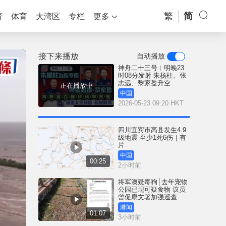
繁
简
育
体育
大湾区
专栏
更多
接下来播放
自动播放
神舟二十三号︱明晚23
时08分发射 朱杨柱、张
志远、黎家盈升空
正在播放中
中国
2026-05-23 09:20 HKT
四川宜宾市高县发生4.9
级地震 至少1死6伤｜有
片
中国
00:25
2小时前
将军澳疑毒狗│去年宠物
公园已现可疑食物 议员
曾促康文署加强巡查
港闻
01:07
3小时前