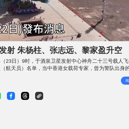
分发射 朱杨柱、张志远、黎家盈升空
（23日）9时，于酒泉卫星发射中心神舟二十三号载人飞
人（航天员）名单，当中香港女载荷专家，曾为警队出身
二十三号将在明天（24日）23:08发射升空。 载人航
阅
24日23时08分发射神舟二十三号载人飞船。飞行乘组