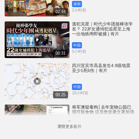
港闻
2小时前
02:44
逃犯克星｜时代少年团接棒张学
友？ 22岁女通缉犯追星至上海
一出地铁闸即被捕 | 有片
中国
5小时前
00:31
四川宜宾市高县发生4.9级地震
至少1死6伤｜有片
中国
16小时前
00:25
将军澳疑毒狗│去年宠物公园已
现可疑食物 议员曾促康文署加强
巡查
瀏覽更多影片
港闻
16小时前
01:07