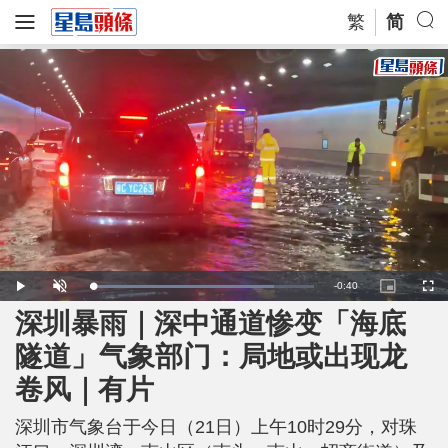
繁
简
R
-
0:40
L
P
U
P
F
o
l
n
i
u
a
a
m
c
l
深圳暴雨｜深中通道惨变「海底
e
d
y
u
t
l
e
t
u
s
d
e
r
c
m
隧道」气象部门：局地或出现龙
:
e
r
8
-
e
1
i
e
a
.
卷风｜有片
n
n
9
-
4
P
i
%
i
c
深圳市气象台于今日（21日）上午10时29分，对珠
t
n
u