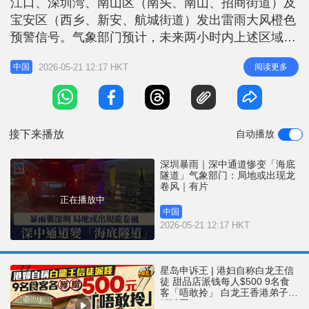
江口、深圳湾、南山区（南头、南山、招商街道）及
r
e
i
宝安区（西乡、新安、航城街道）发出雷雨大风橙色
n
预警信号。气象部门预计，未来两小时内上述区域将
出现强雷雨天气，伴有短时强降水及8至10级阵风，
g
2026-05-21 12:17 HKT
阅读更多
中国
局地可能出现龙卷风。 相关新闻：深圳大雨︱黄色
T
预警生效狂闪电 网民：渣男在「520」发誓？ 相关新
i
闻：全国多地暴雨｜湖北宣恩汛情3死4失踪 湖南石
m
门增至5死11人未
接下来播放
自动播放
e
深圳暴雨｜深中通道惨变「海底
隧道」气象部门：局地或出现龙
卷风｜有片
正在播放中
中国
2026-05-21 12:17 HKT
星岛申诉王 | 港妇自称白龙王信
徒 甜品店派钱每人$500 9名食
客「唔敢拎」 白龙王香港弟子亲
解谜团