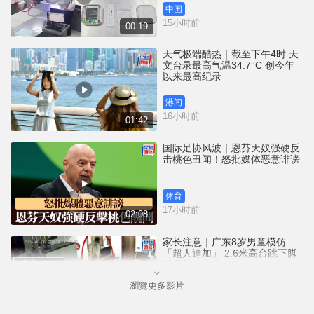
中国
15小时前
00:19
天气极端酷热｜截至下午4时 天
文台录最高气温34.7°C 创今年
以来最高纪录
港闻
16小时前
01:42
国际足协风波｜恩芬天奴强硬反
击桃色丑闻！怒批媒体恶意诽谤
体育
17小时前
02:08
家长注意｜广东8岁男童模仿
「超人迪加」 2.6米高台跳下脚
跟骨折｜有片
瀏覽更多影片
中国
17小时前
00:31