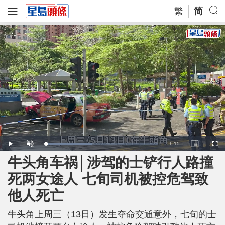
繁
简
R
-
1:15
L
P
U
P
F
o
l
n
i
u
a
a
m
c
l
牛头角车祸│涉驾的士铲行人路撞
e
d
y
u
t
l
e
t
u
s
d
e
r
c
m
死两女途人 七旬司机被控危驾致
:
e
r
4
-
e
1
i
e
a
.
他人死亡
n
n
3
-
6
P
i
%
i
c
牛头角上周三（13日）发生夺命交通意外，七旬的士
t
n
u