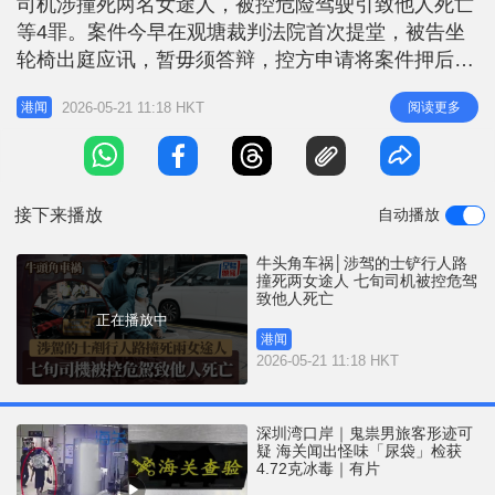
司机涉撞死两名女途人，被控危险驾驶引致他人死亡
r
e
i
等4罪。案件今早在观塘裁判法院首次提堂，被告坐
n
轮椅出庭应讯，暂毋须答辩，控方申请将案件押后至
8月13日再讯，待警方进一步调查，获署理主任裁判
g
2026-05-21 11:18 HKT
阅读更多
港闻
官钟明新批准，期间被告准以5万元保释，另须交出
T
驾驶执照、不得离开香港及每周到警署报到一次。
i
被告今早坐轮椅、戴上医用胸部固定器出庭应讯，辩
m
方指被告现时行动不便，须其亲
接下来播放
自动播放
e
牛头角车祸│涉驾的士铲行人路
撞死两女途人 七旬司机被控危驾
致他人死亡
正在播放中
港闻
2026-05-21 11:18 HKT
深圳湾口岸｜鬼祟男旅客形迹可
疑 海关闻出怪味「尿袋」检获
4.72克冰毒｜有片