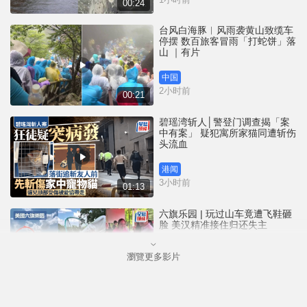
00:24
台风白海豚︱风雨袭黄山致缆车
停摆 数百旅客冒雨「打蛇饼」落
山 ｜有片
中国
2小时前
00:21
碧瑶湾斩人│警登门调查揭「案
中有案」 疑犯寓所家猫同遭斩伤
头流血
港闻
3小时前
01:13
六旗乐园 | 玩过山车竟遭飞鞋砸
脸 美汉精准接住归还失主
瀏覽更多影片
港闻
3小时前
00:47
碧瑶湾斩人│最新片段曝光 途人