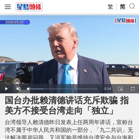
繁
简
R
-
2:14
L
P
U
P
F
o
l
n
i
u
a
a
m
c
l
国台办批赖清德讲话充斥欺骗 指
e
d
y
u
t
l
e
t
u
s
d
e
r
c
m
美方不接受台湾走向「独立」
:
e
r
2
-
e
2
i
e
a
.
n
n
1
台湾领导人赖清德昨日发表上任两周年讲话，宣称台
-
6
P
i
%
i
湾不属于中华人民共和国的一部分，「九二共识」无
c
t
n
法解决两岸问题，又说军购是维持台湾安全与台海和
u