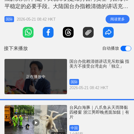
r
e
平稳定的必要手段。大陆国台办指赖清德的讲话充斥
i
谎言与欺骗、敌意与对抗，再次坐实其是不折不扣的
n
2026-05-21 08:42 HKT
阅读更多
国际
「两岸和平破坏者」。国台办又说，美方了解中方的
g
立场，重视中方的关切，同国际社会一样，不认同也
T
不接受台湾走向「独立」。 美国总统特朗普结束访
i
华后表示，不希望台湾「有人走向独
接下来播放
自动播放
m
e
国台办批赖清德讲话充斥欺骗 指
美方不接受台湾走向「独立」
正在播放中
国际
2026-05-21 08:42 HKT
台风白海豚｜八爪鱼从天而降黏
四楼窗 浙江男即晚煮面加餸｜有
片
中国
1小时前