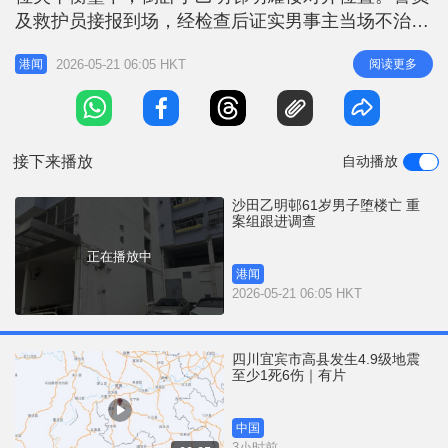
r
e
及救护员接报到场，经检查后证实男事主当场不治。
i
经初步调查，相信事主从上址单位堕下，现场未有检
n
2026-05-21 06:05 HKT
阅读更多
港闻
获遗书。 据了解，死者姓罗，生前与妻子及儿子因
g
儿子升学开支问题发生争执。警方正调查事件背景及
T
堕楼原因。
i
接下来播放
自动播放
m
e
沙田乙明邨61岁男子堕楼亡 重
案组跟进调查
正在播放中
港闻
2026-05-21 06:05 HKT
四川宜宾市高县发生4.9级地震
至少1死6伤｜有片
中国
3小时前