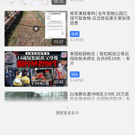
00:25
将军澳疑毒狗│去年宠物公园已
现可疑食物 议员曾促康文署加强
巡查
港闻
4小时前
01:07
泰国校园枪击｜疑犯弑祖父母后
闯校射杀师生 合共8死15伤 ︱有
片
国际
5小时前
02:41
白海豚吹袭冲绳至少3伤 25万居
民收避难指示 全部航班取消｜有
片
瀏覽更多影片
国际
6小时前
01:21
澳门酒店血案内情｜不忿大洒金