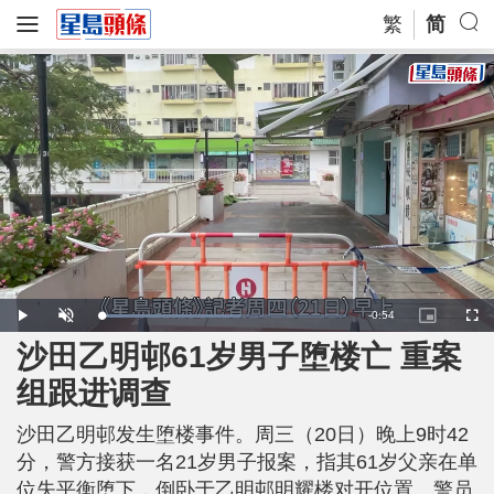
繁
简
R
-
0:54
L
P
U
P
F
o
l
n
i
u
a
a
m
c
l
沙田乙明邨61岁男子堕楼亡 重案
e
d
y
u
t
l
e
t
u
s
d
e
r
c
m
组跟进调查
:
e
r
5
-
e
7
i
e
a
.
n
n
1
沙田乙明邨发生堕楼事件。周三（20日）晚上9时42
-
1
P
i
%
i
分，警方接获一名21岁男子报案，指其61岁父亲在单
c
t
n
位失平衡堕下，倒卧于乙明邨明耀楼对开位置。警员
u