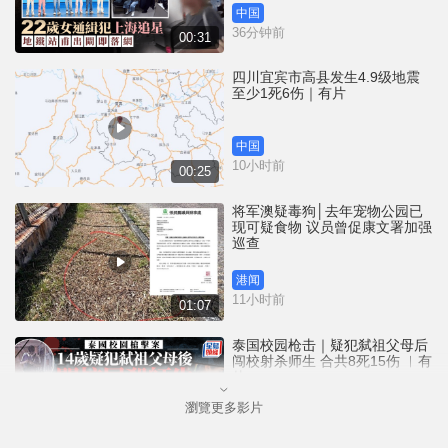
中国
36分钟前
00:31
四川宜宾市高县发生4.9级地震
至少1死6伤｜有片
中国
10小时前
00:25
将军澳疑毒狗│去年宠物公园已
现可疑食物 议员曾促康文署加强
巡查
港闻
11小时前
01:07
泰国校园枪击｜疑犯弑祖父母后
闯校射杀师生 合共8死15伤 ︱有
片
瀏覽更多影片
国际
12小时前
02:41