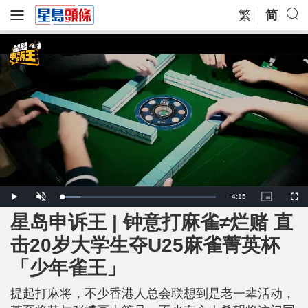
繁
简
R
-
4:15
L
P
U
P
F
o
l
n
i
u
a
a
m
c
l
星岛申诉王 | 钟意打麻雀≠烂赌 直
e
d
y
u
t
l
e
t
u
s
d
e
r
c
m
击20岁大学生夺U25麻雀菁英杯
:
e
r
1
-
e
2
i
e
a
.
「少年雀王」
n
n
2
-
0
P
i
%
i
c
提起打麻将，不少香港人总会联想到是老一辈活动，
t
n
u