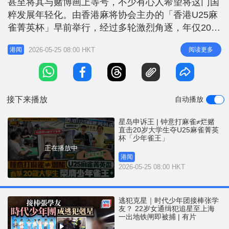
甚至将其与赌博画上等号，不少有心人希望将这门国
r
e
i
粹发展年轻化。由香港麻将协会主办的「香港U25麻
n
雀菁英杯」早前举行，经过多轮激烈角逐，年仅20岁
出头的参赛者阿辉，从64位选手中脱颖而出，夺得
g
2026-05-25 08:00 HKT
阅读更多
港闻
「少年雀王」殊荣。赛事不仅展现了年轻一代对麻将
T
运动的热情，更成功将麻将的竞技本质与赌博行为划
i
清界线，让大众重新认识这项中国国粹。 参赛青少
m
年 打牌动作有板有眼 「香港
接下来播放
自动播放
e
星岛申诉王 | 钟意打麻雀≠烂赌
直击20岁大学生夺U25麻雀菁英
杯「少年雀王」
正在播放中
港闻
2026-05-25 08:00 HKT
逃犯克星｜时代少年团接棒张学
友？ 22岁女通缉犯追星至上海
一出地铁闸即被捕 | 有片