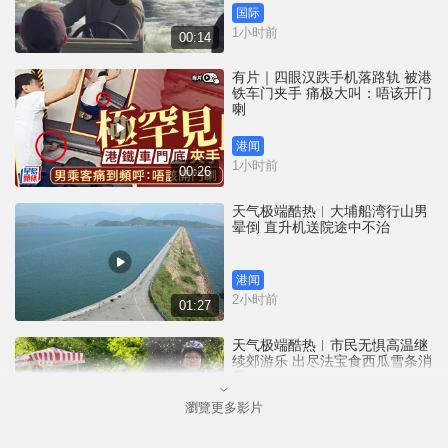
国际
1小时前
00:14
有片｜四眼汉跌手机落路轨 被港
铁车门夹手 痛极大叫：唔该开门
喇
港闻
1小时前
00:26
天气极端酷热︱大埔船湾行山男
晕倒 直升机送院途中不治
港闻
2小时前
01:27
天气极端酷热︱市民无惧高温继
续郊游乐 出尽法宝食西瓜雪条消
暑
瀏覽更多影片
港闻
2小时前
01:27