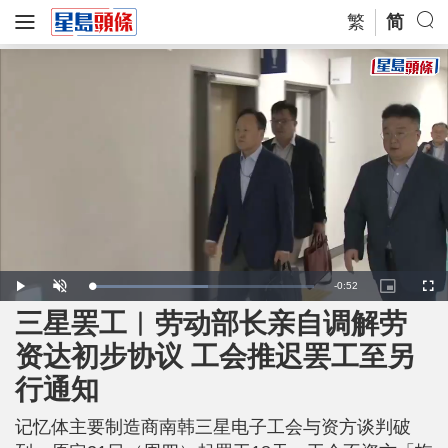
繁
简
R
-
0:52
L
P
U
P
F
o
l
n
i
u
a
a
m
c
l
三星罢工︱劳动部长亲自调解劳
e
d
y
u
t
l
e
t
u
s
d
e
r
c
m
资达初步协议 工会推迟罢工至另
:
e
r
5
-
e
2
i
e
a
.
行通知
n
n
6
-
8
P
i
%
i
c
记忆体主要制造商南韩三星电子工会与资方谈判破
t
n
u