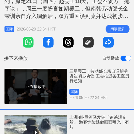
列，原定21日（周四）起罢工18天。工会不资方「拖
r
e
i
字诀」，周三一度扬言如期罢工，但南韩劳动部长金
n
荣训亲自介入调解后，双方重回谈判桌并达成初步协
议。工会宣布罢工暂停，直至另行通知，以便就初步
g
2026-05-20 22:34 HKT
阅读更多
国际
的工资协议进行投票表决。 相关新闻：三星罢工 ｜
T
南韩法院裁决罢工不得影响生产 三星工会：罢工照
i
常举行 近4.8万名员工原定参加罢工。工会主席崔承
m
浩告诉记者，投票将于2
接下来播放
自动播放
e
三星罢工︱劳动部长亲自调解劳
资达初步协议 工会推迟罢工至另
行通知
正在播放中
国际
2026-05-20 22:34 HKT
非洲4吨巨河马发狂「追杀观光
船」 游客惊险逃命画面曝光｜有
片