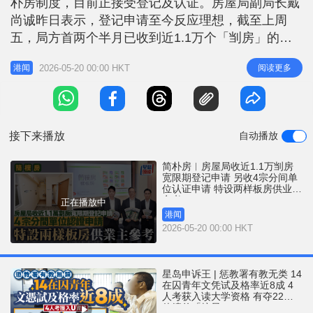
朴房制度，目前正接受登记及认证。房屋局副局长戴
r
e
i
尚诚昨日表示，登记申请至今反应理想，截至上周
n
五，局方首两个半月已收到近1.1万个「㓥房」的宽
限期登记申请，换算超过3000宗住宅单位申请；另
g
2026-05-20 00:00 HKT
阅读更多
港闻
外，局方已收到4宗分间单位的认证申请，正全速处
T
理。戴尚诚指，房屋局于九龙城重建计划内两个已复
i
归政府的住宅单位，以样板房的形式，展示如何改造
m
现有「㓥房」为符合最低标准的
接下来播放
自动播放
e
简朴房︱房屋局收近1.1万㓥房
宽限期登记申请 另收4宗分间单
位认证申请 特设两样板房供业主
参考
正在播放中
港闻
2026-05-20 00:00 HKT
星岛申诉王 | 惩教署有教无类 14
在囚青年文凭试及格率近8成 4
人考获入读大学资格 有夺22分
佳绩兼「摘星」