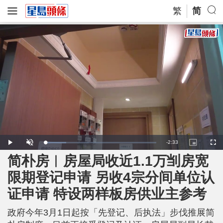
繁
简
R
-
2:33
L
P
U
P
F
o
l
n
i
u
a
a
m
c
l
简朴房︱房屋局收近1.1万㓥房宽
e
d
y
u
t
l
e
t
u
s
d
e
r
c
m
限期登记申请 另收4宗分间单位认
:
e
r
1
-
e
9
i
e
a
.
证申请 特设两样板房供业主参考
n
n
2
-
7
P
i
%
i
c
政府今年3月1日起按「先登记、后执法」步伐推展简
t
n
u