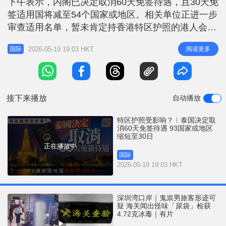
下午表示，内阁已决定取消60天免签待遇，且30天免
r
e
i
签适用国将减至54个国家或地区。相关单位正进一步
n
审查适用名单，暂未肯定持香港特区护照的港人会否
受影响。 泰国外交部表示，政府已决定取消对93个
g
2026-05-19 19:03 HKT
阅读更多
国际
国家或地区的60天免签证措施。领事事务部部长蒙坤
T
（Mungkorn Pratoomkaew）补充说，30天免签政策
i
则将从现行的57个缩减至54个，另外3个国家或地
m
接下来播放
自动播放
e
特区护照受影响？︱泰国决定取
消60天免签待遇 93国家或地区
缩短至30日
正在播放中
国际
2026-05-19 19:03 HKT
深圳湾口岸｜鬼祟男旅客形迹可
疑 海关闻出怪味「尿袋」检获
4.72克冰毒｜有片