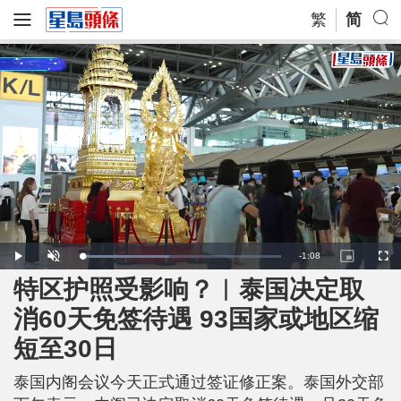
繁
简
R
-
1:08
L
P
U
P
F
o
l
n
i
u
a
a
m
c
l
特区护照受影响？︱泰国决定取
e
d
y
u
t
l
e
t
u
s
d
e
r
c
m
消60天免签待遇 93国家或地区缩
:
e
r
4
-
e
4
i
e
a
.
短至30日
n
n
3
-
7
P
i
%
i
c
泰国内阁会议今天正式通过签证修正案。泰国外交部
t
n
u