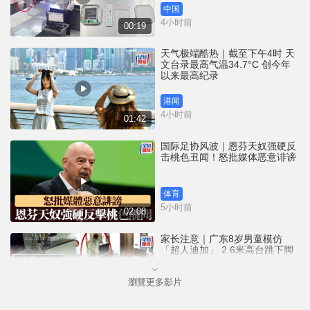
中国
4小时前
00:19
天气极端酷热｜截至下午4时 天
文台录最高气温34.7°C 创今年
以来最高纪录
港闻
4小时前
01:42
国际足协风波｜恩芬天奴强硬反
击桃色丑闻！怒批媒体恶意诽谤
体育
5小时前
02:08
家长注意｜广东8岁男童模仿
「超人迪加」 2.6米高台跳下脚
跟骨折｜有片
瀏覽更多影片
中国
6小时前
00:31