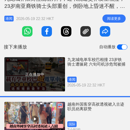
r
e
23岁南亚裔铁骑士头部重创，倒卧地上昏迷不醒，送
i
往广华医院抢救，可惜最终不治，而校巴上没有学童
n
2026-05-19 22:32 HKT
阅读更多
港闻
受伤。 现场所见，电单车翻侧于围栏旁边，地上遗
g
下大滩鲜血、头盔及一只鞋，而校巴司机事后登上警
T
车，协助警方调查。根据街坊提供的片段所见，铁骑
i
士在发生意外后倒卧地上，救护
接下来播放
自动播放
m
e
九龙城电单车校巴相撞 23岁铁
骑士遭辗毙 六旬司机涉危驾被捕
正在播放中
港闻
2026-05-19 22:32 HKT
越南外国客穿高衩透视裙入古迹
职员劝离获赞
国际
2小时前