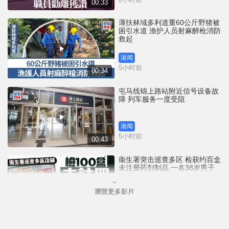
00:33
薄扶林域多利道重60公斤野猪被
困引水道 渔护人员射麻醉枪消防
救起
港闻
5小时前
00:34
屯马线锦上路站附近信号设备故
障 列车服务一度受阻
港闻
5小时前
00:43
衞生署突击巡查多区 检获约百盒
未注册药剂制品 一名38岁男子
被捕
瀏覽更多影片
港闻
6小时前
00:51
国际足协｜恩芬天奴涉嫌政治分