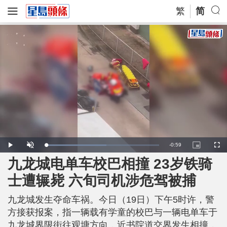
繁
简
R
-
0:59
L
P
U
P
F
o
l
n
i
u
a
a
m
c
l
九龙城电单车校巴相撞 23岁铁骑
e
d
y
u
t
l
e
t
u
s
d
e
r
c
m
士遭辗毙 六旬司机涉危驾被捕
:
e
r
5
-
e
3
i
e
a
.
n
n
7
九龙城发生夺命车祸。今日（19日）下午5时许，警
-
8
P
i
%
i
方接获报案，指一辆载有学童的校巴与一辆电单车于
c
t
n
九龙城界限街往观塘方向，近书院道交界发生相撞，
u