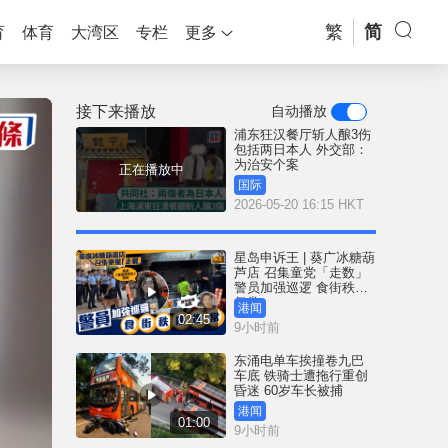
繁
简
育
体育
大湾区
专栏
更多
接下来播放
自动播放
浦东狂汉餐厅斩人酿3伤
包括两日本人 外交部：
为治安个案
正在播放中
国际
2026-05-20 16:15 HKT
星岛申诉王 | 葵广冰糖葫
芦店 召集童党「走数」
警员加强巡逻 食街秩序
复常
港闻
02:45
9小时前
东涌电单车挨撞卷九巴
车底 铁骑士遭拖行重创
昏迷 60岁车长被捕
港闻
01:00
9小时前