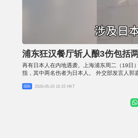
L
U
o
n
a
m
d
u
浦东狂汉餐厅斩人酿3伤包括两
e
t
d
e
:
4
再有日本人在内地遇袭。上海浦东周二（19日
9
.
0
指，其中两名伤者为日本人。 外交部发言人郭嘉
3
%
发生一起精神障碍患者持刀伤人案，一名中国
2026-05-20 16:15 HKT
国际
被警方抓获，案件正在进一步侦办中。此案为治
外务