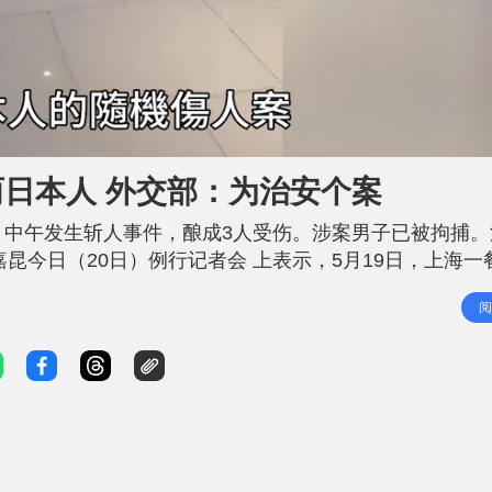
日本人 外交部：为治安个案
）中午发生斩人事件，酿成3人受伤。涉案男子已被拘捕。
昆今日（20日）例行记者会 上表示，5月19日，上海一
公民和两名日本公民受伤，伤员已及时送医救治，犯罪嫌
阅
安个案，中方主管部门将依法处理。 日本共同社报道，