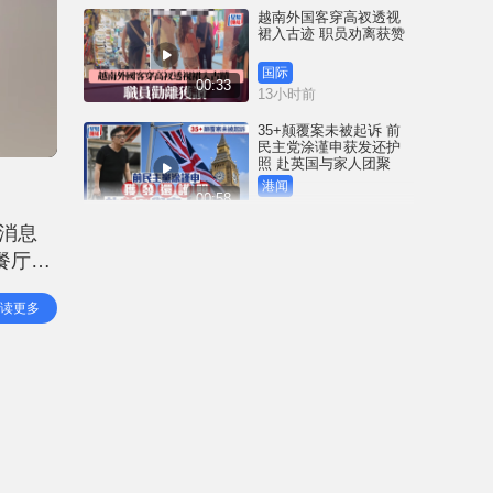
越南外国客穿高衩透视
裙入古迹 职员劝离获赞
国际
00:33
13小时前
35+颠覆案未被起诉 前
民主党涂谨申获发还护
照 赴英国与家人团聚
港闻
00:58
13小时前
消息
薄扶林域多利道重60公
餐厅内
斤野猪被困引水道 渔护
人员射麻醉枪消防救起
疑人已
港闻
读更多
00:34
据日本
16小时前
屯马线锦上路站附近信
号设备故障 列车服务一
度受阻
港闻
00:43
16小时前
衞生署突击巡查多区 检
获约百盒未注册药剂制