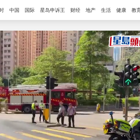
时
中国
国际
星岛申诉王
财经
地产
生活
健康
教