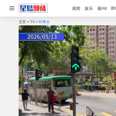
港闻
娱乐
最Hit
即
主页
TV
时事台