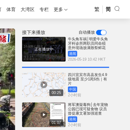
繁
简
育
体育
大湾区
专栏
更多
接下来播放
自动播放
牛头角车祸│明爱牛头角
牙科诊所两职员同命殒
意外现场放满致祭鲜花
正在播放中
港闻
2026-05-19 10:42 HKT
四川宜宾市高县发生4.9
级地震 至少1死6伤｜有
片
中国
00:25
2小时前
将军澳疑毒狗│去年宠物
公园已现可疑食物 议员
曾促康文署加强巡查
港闻
01:07
2小时前