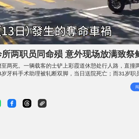
诊所两职员同命殒 意外现场放满致祭
增至两死。一辆载客的士铲上彩霞道休憩处行人路，直撞
8岁牙科手术助理被轧断双脚，当日送院死亡；而31岁职
，事发现场摆满市民致祭的鲜花，悼念两名无辜死者。 据
阅
白蜡烛。此外，位于安德道1号的明爱牛头角牙科诊所，