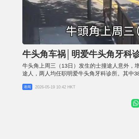
L
U
o
n
a
m
d
u
牛头角车祸│明爱牛头角牙科
e
t
d
e
:
5
牛头角上周三（13日）发生的士撞途人意外，
6
.
0
途人，两人均任职明爱牛头角牙科诊所。其中3
6
%
脚被轧断，留院5日亦不治。今日（19日）早上
2026-05-19 10:42 HKT
港闻
岁女死者生前未婚，其粉岭村屋门外，今早点有
有