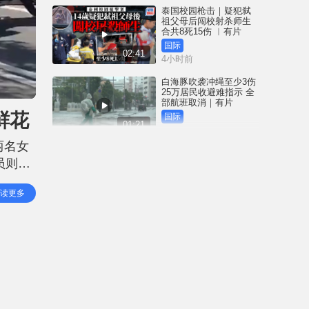
泰国校园枪击｜疑犯弑
祖父母后闯校射杀师生
合共8死15伤 ︱有片
国际
02:41
4小时前
白海豚吹袭冲绳至少3伤
25万居民收避难指示 全
部航班取消｜有片
鲜花
国际
01:21
5小时前
两名女
澳门酒店血案内情｜不
员则右
忿大洒金钱却戴绿帽 41
岁内地男商人擸刀叉 专
悉31
捅女友要害
港闻
读更多
02:21
今早未
5小时前
国际足协风波｜欧洲足
协强硬落闸 恩芬天奴不
落台便杯葛世界杯
体育
01:37
6小时前
星岛申诉王 | 葵广「二手
书兵团」拦路 专家分享