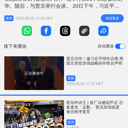
r
e
华。随后，与普京举行会谈。 20日下午，习近平与
i
普京共同出席合作文件签字仪式，加强全面战略协
n
2026-05-20 17:25 HKT
阅读更多
港闻
作、深化睦邻友好合作的联合声明，以及共同会见记
g
者。据新华社，双方发表《中华人民共和国和俄罗斯
T
联邦关于倡导世界多极化和新型国际关系的联合声
i
明》，并达成了其他领域20项
接下来播放
自动播放
m
e
普京访华｜邀习近平明年访俄 两
国元首签加强战略协作联合声明
正在播放中
港闻
2026-05-20 17:25 HKT
星岛申诉王 | 葵广冰糖葫芦店 召
集童党「走数」 警员加强巡逻
食街秩序复常
港闻
7小时前