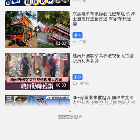
02:45
东涌电单车挨撞卷九巴车底 铁骑
士遭拖行重创昏迷 60岁车长被
捕
港闻
7小时前
01:00
越南外国客穿高衩透视裙入古迹
职员劝离获赞
国际
10小时前
00:33
35+颠覆案未被起诉 前民主党涂
谨申获发还护照 赴英国与家人团
聚
瀏覽更多影片
港闻
10小时前
00:58
薄扶林域多利道重60公斤野猪被