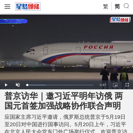
繁
简
R
-
1:47
L
P
U
P
F
o
l
n
i
u
a
a
m
c
l
普京访华｜邀习近平明年访俄 两
e
d
y
u
t
l
e
t
u
s
d
e
r
c
m
国元首签加强战略协作联合声明
:
e
r
2
-
e
8
i
e
a
.
n
n
6
应国家主席习近平邀请，俄罗斯总统普京于5月19日
-
6
P
i
%
i
至20日对中国进行国事访问。5月20日上午，习近平
c
t
n
在北京人民大会堂东门外广场举行仪式，欢迎普京访
u