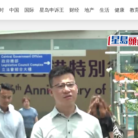
时
中国
国际
星岛申诉王
财经
地产
生活
健康
教