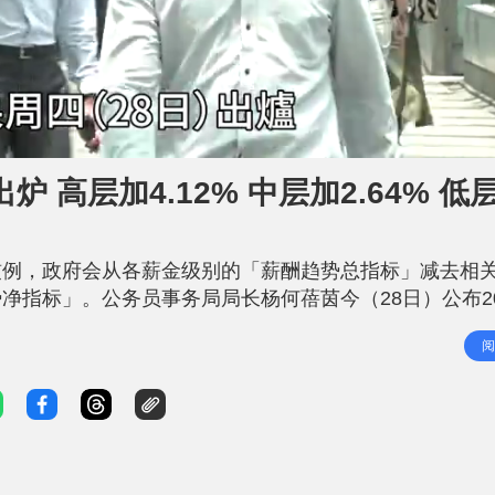
高层加4.12% 中层加2.64% 低
惯例，政府会从各薪金级别的「薪酬趋势总指标」减去相
指标」。公务员事务局局长杨何蓓茵今（28日）公布20
12%、中层2.64%、低层1.17% 杨何蓓茵表示，按调
阅
的公务员加薪建议；待行政会议按现行机制考虑六大因素