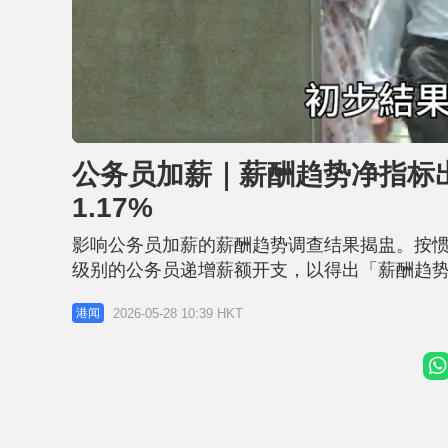
L
U
o
n
a
m
d
u
公务员加薪｜薪酬趋势净指标出炉 
e
t
d
e
:
1.17%
2
4
.
7
影响公务员加薪的薪酬趋势调查结果揭盅。按
7
%
级别的公务员递增薪额开支，以得出「薪酬趋势净
薪酬趋势调查初步结果。 薪酬趋势净指标：高层4.
2026-05-28 10:39 HKT
港闻
计算所得的薪酬趋势净指标，绝非政府本年度