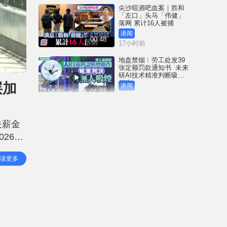
尖沙咀酒吧血案｜胜和
「左口」头马「伟健」
落网 累计16人被捕
港闻
00:48
17小时前
地盘禁烟︱劳工处发39
张定额罚款通知书 未来
研AI技术精准判断吸烟
行为
层加
港闻
01:52
17小时前
3岁女童冲红灯遭电车撞
毙 司机不小心驾驶罪成
关薪金
囚4周 放弃上诉即时服刑
26年
港闻
00:41
17小时前
查结果
读更多
中国追星族︱22粉丝曼
谷违规遭禁登机爆冲突
机场就保安「瞇眼」致
歉
港闻
01:53
19小时前
Fun Coffee养生咖啡涉跨
国庞氏骗局 吴杰庄接逾