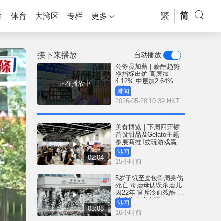
繁
简
育
体育
大湾区
专栏
更多
接下来播放
自动播放
公务员加薪｜薪酬趋势
净指标出炉 高层加
4.12% 中层加2.64% 低
正在播放中
层加1.17%
港闻
2026-05-28 10:39 HKT
美食博览｜下周四开锣
首设甜品及Gelato主题
参展商推1蚊玩游戏赢鲍
鱼吸客
港闻
02:04
15小时前
5岁子饿至皮包骨周身伤
死亡 毒瘾母认误杀虐儿
囚22年 官斥冷血残酷 案
件悲惨令人心碎
港闻
03:08
16小时前