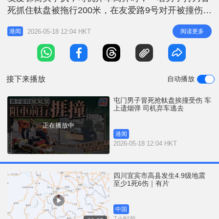
r
e
死抓住軚盘被拖行200米，在友爱路9号对开被撞伤倒
i
地，私家车失控猛撞花槽，车头尽毁，司机弃车逃
n
2026-05-18 12:04 HKT
阅读更多
港闻
去。伤者左脚骨折及爆肺，由救护车送院治理，警方
g
在肇事车辆上发现约200粒怀疑依托咪酯及大量现
T
金，正追查司机下落。 据了解，警方在车上发现逾
i
200个烟弹，怀疑是依托咪
接下来播放
自动播放
m
e
屯门男子冒死抢軚盘挨撞受伤 车
上遗烟弹 司机弃车逃去
正在播放中
港闻
2026-05-18 12:04 HKT
四川宜宾市高县发生4.9级地震
至少1死6伤｜有片
中国
7小时前