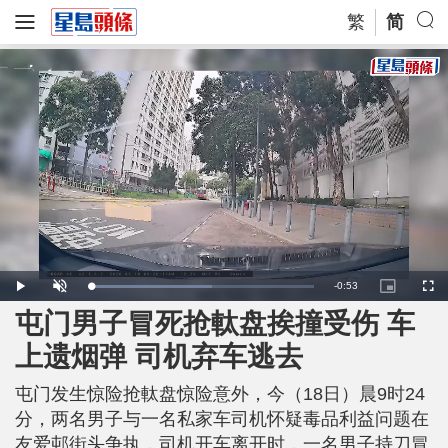
繁
简
R
-
0:53
L
P
U
P
F
o
l
n
i
u
a
a
m
c
l
屯门男子冒死抢軚盘挨撞受伤 车
e
d
y
u
t
l
e
t
u
s
d
e
r
c
m
上遗烟弹 司机弃车逃去
:
e
r
5
-
e
4
i
e
a
.
n
n
4
屯门发生惊险抢軚盘惊险意外，今（18日）晨9时24
-
0
P
i
%
i
分，两名男子与一名私家车司机怀疑毒品利益问题在
c
t
n
友爱邨街头争执，司机开车离开时，一名男子持刀冒
u