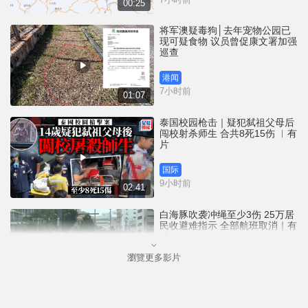
00:25
将军澳疑毒狗│去年宠物公园已
现可疑食物 议员曾促康文署加强
巡查
港闻
7小时前
01:07
泰国校园枪击｜疑犯弑祖父母后
闯校射杀师生 合共8死15伤 ︱有
片
国际
9小时前
02:41
白海豚吹袭冲绳至少3伤 25万居
民收避难指示 全部航班取消｜有
片
瀏覽更多影片
国际
10小时前
01:21
澳门酒店血案内情｜不忿大洒金