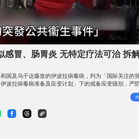
感冒、肠胃炎 无特定疗法可治 拆
共和国及乌干达爆发的伊波拉病毒病，列为「国际关注的
「伊波拉病毒病准备及应变计划」下的戒备应变级别，严
早（18日）在商台节目表示，今次在非洲扩散的「本迪布
阅
法，预料未来两三个星期，在非洲当地可能有更严重爆发