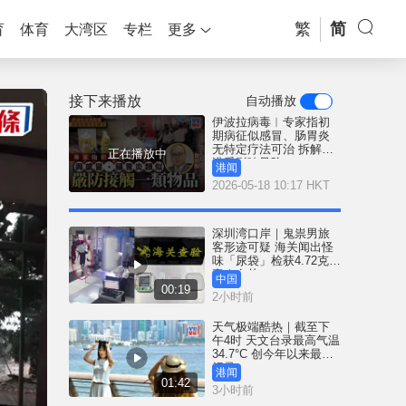
繁
简
育
体育
大湾区
专栏
更多
接下来播放
自动播放
伊波拉病毒︱专家指初
期病征似感冒、肠胃炎
无特定疗法可治 拆解香
正在播放中
港受影响风险
港闻
2026-05-18 10:17 HKT
深圳湾口岸｜鬼祟男旅
客形迹可疑 海关闻出怪
味「尿袋」检获4.72克冰
毒｜有片
中国
00:19
2小时前
天气极端酷热｜截至下
午4时 天文台录最高气温
34.7°C 创今年以来最高
纪录
港闻
01:42
3小时前