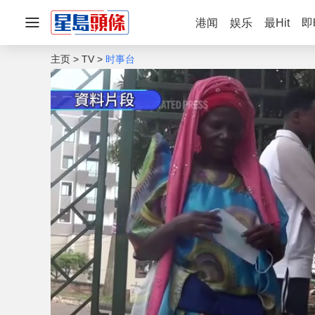
港闻
娱乐
最Hit
即
主页
TV
时事台