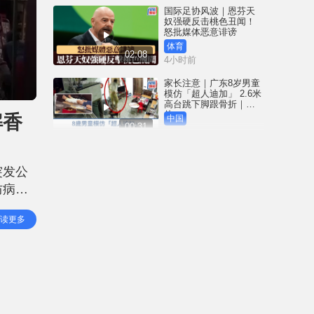
国际足协风波｜恩芬天
奴强硬反击桃色丑闻！
怒批媒体恶意诽谤
体育
02:08
4小时前
家长注意｜广东8岁男童
模仿「超人迪加」 2.6米
高台跳下脚跟骨折｜有
片
解香
中国
00:31
4小时前
黄大仙血案│死者预谋报
复噪音滋扰 听到楼上单
突发公
位拉铁闸声 携刀等䢂伏
击伤者
防病毒
港闻
02:38
4小时前
焦型」
读更多
。他指
国际足协风波｜恩芬天
奴丑闻连环爆 涉动用
UEFA公款付情妇「掩口
费」
体育
02:08
5小时前
大阪地铁列车乘客「尿
袋」起火 御堂筋线一度