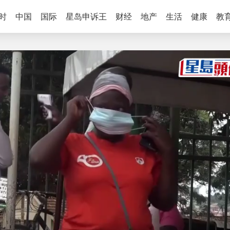
时
中国
国际
星岛申诉王
财经
地产
生活
健康
教