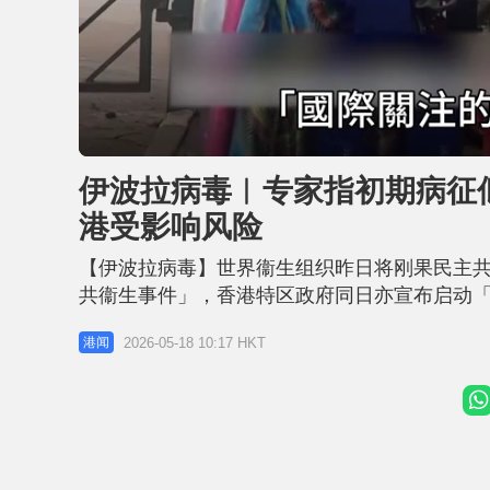
L
U
o
n
a
m
d
u
伊波拉病毒︱专家指初期病征似
e
t
d
e
:
港受影响风险
4
3
.
8
【伊波拉病毒】世界衞生组织昨日将刚果民主
1
%
共衞生事件」，香港特区政府同日亦宣布启动
输入本港。 感染及传染病科专科医生曾祈殷今
2026-05-18 10:17 HKT
港闻
病毒株，是较难应付的一种类型，欠缺特定疗
病毒的初期病