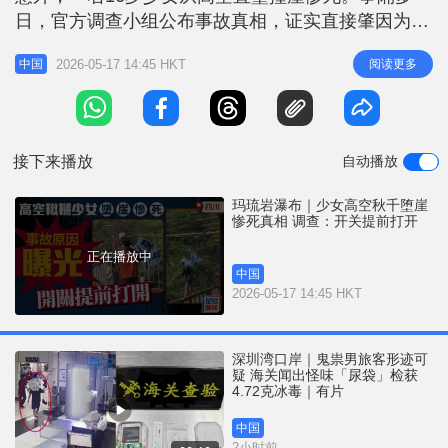
r
e
日，官方调查小组公布事故真相，证实直接肇因为工
i
作人员操作失误，将释放开关「提前松开」所致。目
n
2026-05-17 14:45 HKT
阅读更多
中国
前，涉事景区已全面停业整顿，相关责任人已被警方
g
依法采取刑事强制措施。 相关新闻：玛琉岩瀑布｜
T
16岁女堕崖连撞岩壁3次亡 披时代少年团宋亚轩应援
i
旗 证实安全设备未有松脱 意
接下来播放
自动播放
m
e
玛琉岩瀑布｜少女高空秋千堕崖
惨死真相 调查：开关提前打开
正在播放中
中国
2026-05-17 14:45 HKT
深圳湾口岸｜鬼祟男旅客形迹可
疑 海关闻出怪味「尿袋」检获
4.72克冰毒｜有片
中国
2小时前