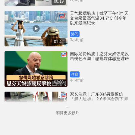
00:19
天气极端酷热｜截至下午4时 天
文台录最高气温34.7°C 创今年
以来最高纪录
港闻
3小时前
01:42
国际足协风波｜恩芬天奴强硬反
击桃色丑闻！怒批媒体恶意诽谤
体育
4小时前
02:08
家长注意｜广东8岁男童模仿
「超人迪加」 2.6米高台跳下脚
跟骨折｜有片
瀏覽更多影片
中国
4小时前
00:31
黄大仙血案│死者预谋报复噪音