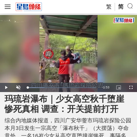
繁
简
R
-
1:53
L
P
U
P
F
o
l
n
i
u
a
a
m
c
l
玛琉岩瀑布｜少女高空秋千堕崖
e
d
y
u
t
l
e
t
u
s
d
e
r
c
m
惨死真相 调查：开关提前打开
:
e
r
2
-
e
4
i
e
a
.
n
n
7
综合内地媒体报道，四川广安华蓥市玛琉岩探险公园
-
5
P
i
%
i
本月3日发生一宗高空「瀑布秋千」（大摆荡）夺命
c
t
n
意外，一名16岁少女从高空直堕撞崖惨死。事隔多
u