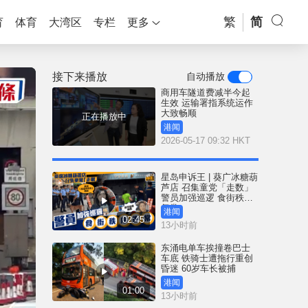
繁
简
育
体育
大湾区
专栏
更多
接下来播放
自动播放
商用车隧道费减半今起
生效 运输署指系统运作
大致畅顺
正在播放中
港闻
2026-05-17 09:32 HKT
星岛申诉王 | 葵广冰糖葫
芦店 召集童党「走数」
警员加强巡逻 食街秩序
复常
港闻
02:45
13小时前
东涌电单车挨撞卷巴士
车底 铁骑士遭拖行重创
昏迷 60岁车长被捕
港闻
01:00
13小时前