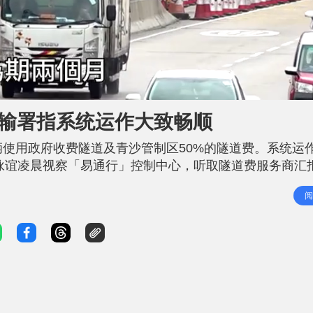
运输署指系统运作大致畅顺
辆使用政府收费隧道及青沙管制区50%的隧道费。系统运
咏谊凌晨视察「易通行」控制中心，听取隧道费服务商汇
电工程署跨专业团队完成所需测试，仔细、高效及畅顺地
阅
燃料费用上升的压力。 署方表示，会密切监察减免措施