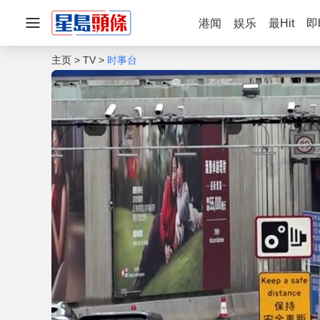
港闻
娱乐
最Hit
即
主页
TV
时事台