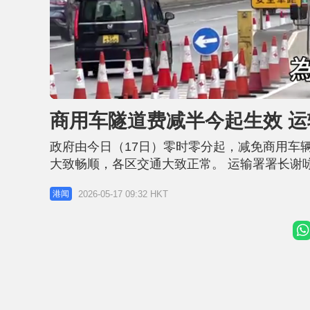
L
U
o
n
a
m
d
u
商用车隧道费减半今起生效 
e
t
d
e
:
5
​政府由今日（17日）零时零分起，减免商用车
3
.
0
大致畅顺，各区交通大致正常。 运输署署长谢
1
%
系统和隧道费显示屏的工作。她感谢部门与机
2026-05-17 09:32 HKT
港闻
免措施，确保措施顺利落实，纾缓相关业界应对
情况。