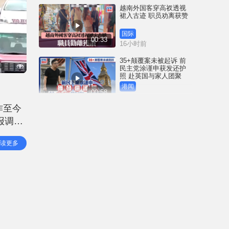
越南外国客穿高衩透视
裙入古迹 职员劝离获赞
国际
00:33
16小时前
35+颠覆案未被起诉 前
民主党涂谨申获发还护
照 赴英国与家人团聚
港闻
00:58
16小时前
作至今
薄扶林域多利道重60公
报调校
斤野猪被困引水道 渔护
人员射麻醉枪消防救起
实施减
港闻
读更多
00:34
的实施
19小时前
屯马线锦上路站附近信
号设备故障 列车服务一
度受阻
港闻
00:43
20小时前
衞生署突击巡查多区 检
获约百盒未注册药剂制