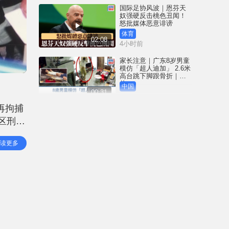
国际足协风波｜恩芬天
奴强硬反击桃色丑闻！
怒批媒体恶意诽谤
体育
02:08
4小时前
家长注意｜广东8岁男童
模仿「超人迪加」 2.6米
高台跳下脚跟骨折｜有
片
中国
00:31
5小时前
再拘捕
黄大仙血案│死者预谋报
区刑事
复噪音滋扰 听到楼上单
位拉铁闸声 携刀等䢂伏
（16
击伤者
港闻
读更多
02:38
5小时前
国际足协风波｜恩芬天
奴丑闻连环爆 涉动用
UEFA公款付情妇「掩口
费」
体育
02:08
5小时前
大阪地铁列车乘客「尿
袋」起火 御堂筋线一度