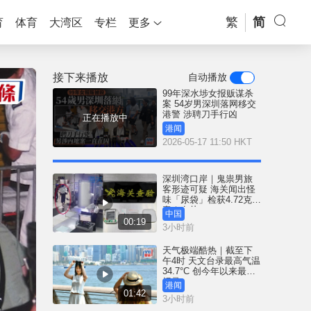
繁
简
育
体育
大湾区
专栏
更多
接下来播放
自动播放
99年深水埗女报贩谋杀
案 54岁男深圳落网移交
港警 涉聘刀手行凶
正在播放中
港闻
2026-05-17 11:50 HKT
深圳湾口岸｜鬼祟男旅
客形迹可疑 海关闻出怪
味「尿袋」检获4.72克冰
毒｜有片
中国
00:19
3小时前
天气极端酷热｜截至下
午4时 天文台录最高气温
34.7°C 创今年以来最高
纪录
港闻
01:42
3小时前