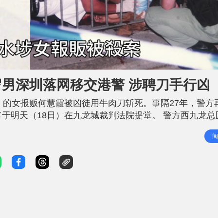
4岁男深圳落网移交港警 涉聘刀手行凶
」的女报贩何慧霞被凶徒用牛肉刀斩死。事隔27年，警方
将于明天（18日）在九龙城裁判法院提堂。 警方西九龙总
，指警方在广东省公安厅和深圳市公安局的协助下，于昨日
阅
嫌与一宗发生于1999年9月22日深水埗大埔道的谋杀