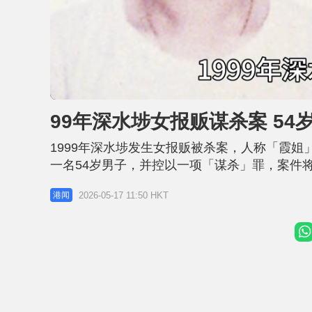
L
U
o
n
a
m
d
u
99年深水埗女报贩谋杀案 5
e
t
d
e
:
2
1999年深水埗发生女报贩被杀案，人称「霞姐
8
.
7
一名54岁男子，并控以一项「谋杀」罪，案件
4
%
部警司贾锦琳今早（17日）在记者会交代案件
2026-05-17 11:50 HKT
港闻
日）早上在深圳湾口岸接收一名54岁男子，他涉