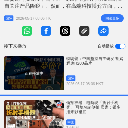
r
e
自关注产品降税」。然而，在高端科技博弈方面，特
i
朗普在返美途中证实，中方因坚持自主研发战略，暂
n
2026-05-17 08:06 HKT
阅读更多
国际
未批准采购辉达（NVIDIA）H200人工智能晶片的交
g
易。 成立双边理事会 推动对等规模降税 商务部声明
T
指出，此次「习特会」前，国务院副总理何立峰与美
i
国财长贝森特已先于南韩
接下来播放
自动播放
m
e
特朗普：中国坚持自主研发 拒购
辉达H200晶片
正在播放中
国际
2026-05-17 08:06 HKT
偷拍神器︱电商现「折射手机
壳」 可熄Mon侧拍 卖家：很多
用来影裙底
中国
7小时前