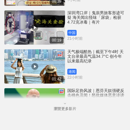
00:39
深圳湾口岸｜鬼祟男旅客形迹可
疑 海关闻出怪味「尿袋」检获
4.72克冰毒｜有片
中国
21小时前
00:19
天气极端酷热｜截至下午4时 天
文台录最高气温34.7°C 创今年
以来最高纪录
港闻
22小时前
01:42
国际足协风波｜恩芬天奴强硬反
击桃色丑闻！怒批媒体恶意诽谤
瀏覽更多影片
体育
23小时前
02:08
家长注意｜广东8岁男童模仿