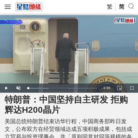
繁
简
R
-
1:36
L
P
U
P
F
o
l
n
i
u
a
a
m
c
l
特朗普：中国坚持自主研发 拒购
e
d
y
u
t
l
e
t
u
s
d
e
r
c
m
辉达H200晶片
:
e
r
3
-
e
0
i
e
a
.
n
n
3
美国总统特朗普结束访华行程，中国商务部昨日发
-
8
P
i
%
i
文，公布双方在经贸领域达成五项积极成果，包括成
c
t
n
立贸易与投资理事会，并「原则同意对同等规模的各
u