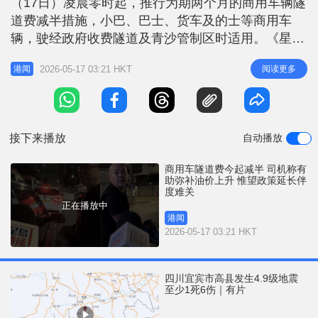
（17日）凌晨零时起，推行为期两个月的商用车辆隧
r
e
i
道费减半措施，小巴、巴士、货车及的士等商用车
n
辆，驶经政府收费隧道及青沙管制区时适用。《星岛
头条》记者凌晨后采访司机意见，受访司机普遍对政
g
2026-05-17 03:21 HKT
阅读更多
港闻
策表示欢迎，认为能微调开支压力，但期望当局能考
T
虑延长政策，以发挥更大支援效用。 隧道费划一减
i
半 的士过海仅12.5元 根据运输署公布，由周日凌晨
m
开始，商用车辆驶经香港仔隧道
接下来播放
自动播放
e
商用车隧道费今起减半 司机称有
助弥补油价上升 惟望政策延长伴
度难关
正在播放中
港闻
2026-05-17 03:21 HKT
四川宜宾市高县发生4.9级地震
至少1死6伤｜有片