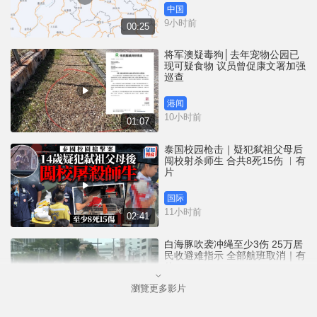
中国
9小时前
00:25
将军澳疑毒狗│去年宠物公园已
现可疑食物 议员曾促康文署加强
巡查
港闻
10小时前
01:07
泰国校园枪击｜疑犯弑祖父母后
闯校射杀师生 合共8死15伤 ︱有
片
国际
11小时前
02:41
白海豚吹袭冲绳至少3伤 25万居
民收避难指示 全部航班取消｜有
片
瀏覽更多影片
国际
12小时前
01:21