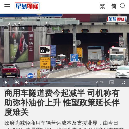
繁
简
R
-
1:05
L
P
U
P
F
o
l
n
i
u
a
a
m
c
l
商用车隧道费今起减半 司机称有
e
d
y
u
t
l
e
t
u
s
d
e
r
c
m
助弥补油价上升 惟望政策延长伴
:
e
r
5
-
e
3
i
e
a
.
度难关
n
n
0
-
1
P
i
%
i
c
政府为减轻商用车辆营运成本及支援业界，由今日
t
n
u