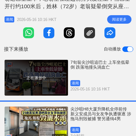
r
e
开行约100米后，姓林（72岁）老翁疑晕倒突从座位
i
上向右跌落车厢中间通道，头部著地淌血，昏迷不
n
2026-05-16 10:16 HKT
阅读更多
港闻
醒，车长获悉后将车停在漆咸道南125号对开，报警
g
求助。救护员到场将林伯送往伊利沙伯医院，惜经抢
T
救后不治。 据巴士上乘客表示，当时巴士正常车
i
速，车厢通道遗下一滩鲜
接下来播放
自动播放
m
e
7旬翁尖沙咀追巴士 上车坐低晕
倒 跌落地撞头淌血亡
正在播放中
港闻
2026-05-16 10:16 HKT
尖沙咀H8大厦升降机全停前传
新义安成员与女友争执遭驱逐 涉
拖马刑毁被捕 警另通缉4男
港闻
3小时前