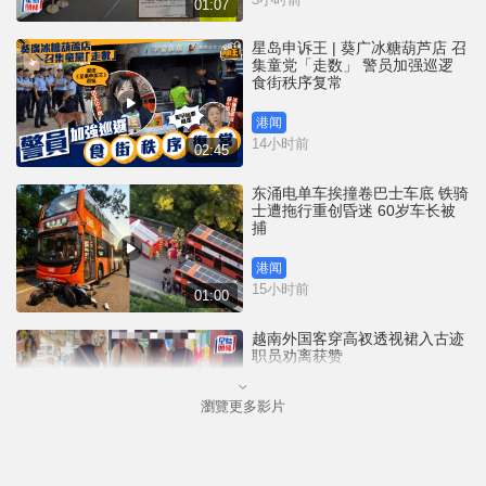
01:07
星岛申诉王 | 葵广冰糖葫芦店 召
集童党「走数」 警员加强巡逻
食街秩序复常
港闻
14小时前
02:45
东涌电单车挨撞卷巴士车底 铁骑
士遭拖行重创昏迷 60岁车长被
捕
港闻
15小时前
01:00
越南外国客穿高衩透视裙入古迹
职员劝离获赞
瀏覽更多影片
国际
18小时前
00:33
35+颠覆案未被起诉 前民主党涂