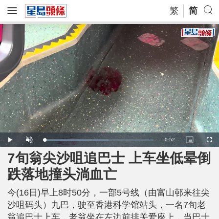
繁
简
R
-
0:52
L
P
U
P
F
o
l
n
i
u
a
a
m
c
l
7旬翁尖沙咀追巴士 上车坐低晕倒
e
d
y
u
t
l
e
t
u
s
d
e
r
c
m
跌落地撞头淌血亡
:
e
r
5
-
e
9
i
e
a
.
n
n
1
今(16日)早上8时50分，一部5号线（由富山邨来往尖
-
4
P
i
%
i
沙咀码头）九巴，驶至香港科学馆站头，一名7旬老
c
t
n
翁追巴士上车，老翁坐在左边前排关爱座上，当巴士
u