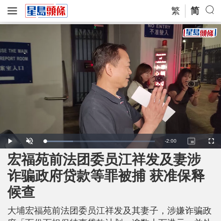
繁
简
R
-
2:00
L
P
U
P
F
o
l
n
i
u
a
a
m
c
l
宏福苑前法团委员江祥发及妻涉
e
d
y
u
t
l
e
t
u
s
d
e
r
c
m
诈骗政府贷款等罪被捕 获准保释
:
e
r
2
-
e
6
i
e
a
.
候查
n
n
0
-
3
P
i
%
i
c
大埔宏福苑前法团委员江祥发及其妻子，涉嫌诈骗政
t
n
u