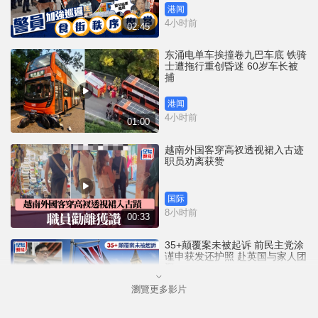
港闻
4小时前
02:45
东涌电单车挨撞卷九巴车底 铁骑
士遭拖行重创昏迷 60岁车长被
捕
港闻
4小时前
01:00
越南外国客穿高衩透视裙入古迹
职员劝离获赞
国际
8小时前
00:33
35+颠覆案未被起诉 前民主党涂
谨申获发还护照 赴英国与家人团
聚
瀏覽更多影片
港闻
8小时前
00:58