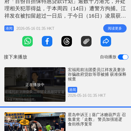
府「百份百担保特惠贷款计划」逾数十万港元，并处
r
e
i
理相关犯罪得益，于本周四（14日）遭警方拘捕。江
n
祥发在被扣留超过一日后，于今日（16日）凌晨获准
保释候查，并于约0时35分步出荃湾警署。 凌晨离开
g
2026-05-16 01:35 HKT
阅读更多
港闻
警署 拒绝回应问题 江祥发身穿便服，神色疲惫地走
T
出警署。现场已有传媒守候，江面对镜头时先行开
i
腔，他语气平静表示：「多谢大家支持同关心。」但
m
他随即明确表态，强调以后
接下来播放
自动播放
e
宏福苑前法团委员江祥发及妻涉
诈骗政府贷款等罪被捕 获准保释
候查
正在播放中
港闻
2026-05-16 01:35 HKT
星岛申诉王 | 葵广冰糖葫芦店 召
集童党「走数」 警员加强巡逻
食街秩序复常