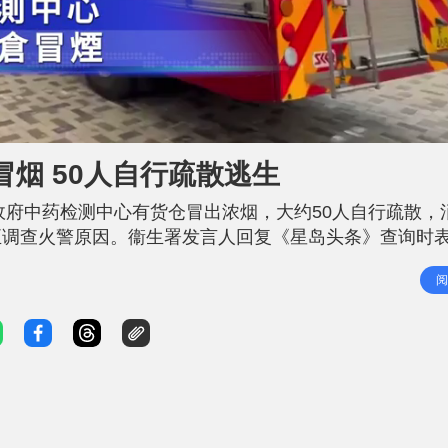
L
o
a
d
烟 50人自行疏散逃生
e
d
:
1
政府中药检测中心有货仓冒出浓烟，大约50人自行疏散，
0
0
.
正调查火警原因。衞生署发言人回复《星岛头条》查询时
0
0
商进行施工及管理，仍未投入使用。 衞生署称，根据消
%
阅
测中心二楼一个房间冒烟，并派员到场。大楼的自动花洒系