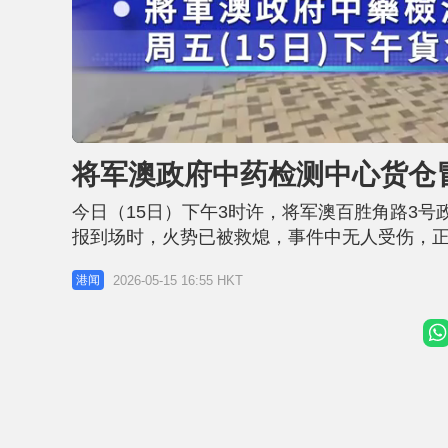
U
n
m
u
将军澳政府中药检测中心货仓冒
t
e
今日（15日）下午3时许，将军澳百胜角路3号
报到场时，火势已被救熄，事件中无人受伤，
事件中没有人受伤，而涉事地点正由建筑署承建
2026-05-15 16:55 HKT
港闻
资料，消防处今日下午约3时45分接报，指检
防人