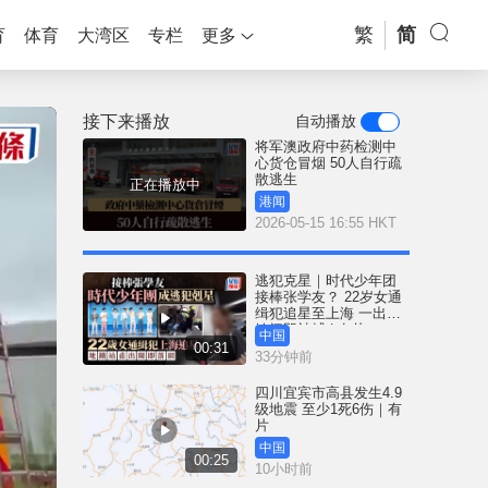
繁
简
育
体育
大湾区
专栏
更多
接下来播放
自动播放
将军澳政府中药检测中
心货仓冒烟 50人自行疏
散逃生
正在播放中
港闻
2026-05-15 16:55 HKT
逃犯克星｜时代少年团
接棒张学友？ 22岁女通
缉犯追星至上海 一出地
铁闸即被捕 | 有片
中国
00:31
33分钟前
四川宜宾市高县发生4.9
级地震 至少1死6伤｜有
片
中国
00:25
10小时前