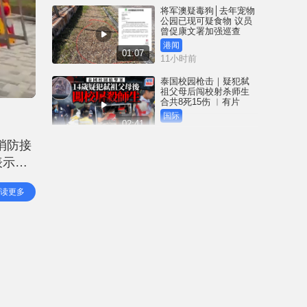
将军澳疑毒狗│去年宠物
公园已现可疑食物 议员
曾促康文署加强巡查
港闻
01:07
11小时前
泰国校园枪击｜疑犯弑
祖父母后闯校射杀师生
合共8死15伤 ︱有片
国际
02:41
12小时前
消防接
白海豚吹袭冲绳至少3伤
表示，
25万居民收避难指示 全
部航班取消｜有片
防处的
国际
读更多
01:21
统在消
14小时前
澳门酒店血案内情｜不
忿大洒金钱却戴绿帽 41
岁内地男商人擸刀叉 专
捅女友要害
港闻
02:21
14小时前
国际足协风波｜欧洲足
协强硬落闸 恩芬天奴不