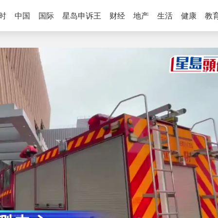
时
中国
国际
星岛申诉王
财经
地产
生活
健康
教