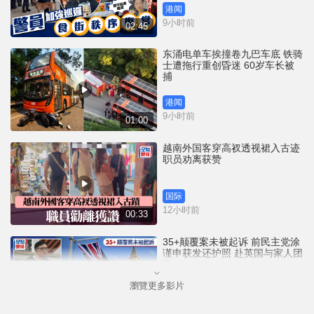
港闻
9小时前
02:45
东涌电单车挨撞卷九巴车底 铁骑
士遭拖行重创昏迷 60岁车长被
捕
港闻
9小时前
01:00
越南外国客穿高衩透视裙入古迹
职员劝离获赞
国际
12小时前
00:33
35+颠覆案未被起诉 前民主党涂
谨申获发还护照 赴英国与家人团
聚
瀏覽更多影片
港闻
13小时前
00:58