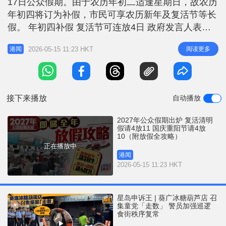
17日公众假期。由于农历年初二适逢星期日，故农历
r
e
i
年初四将订为补假，市民可享农历新年及复活节等长
n
假。 年初四补假 复活节可连放4日 政府发言人表
示，2027年的农历年初二为星期日，因此将农历年初
g
2026-05-15 11:23 HKT
阅读更多
港闻
四订为补假。根据假期列表，劳动节及圣诞节均在星
T
期六，而农历新年及复活节则可连放长假。 2027年
i
公众假期一览： 节日 日期 日子 一月一日 1月1日 星
m
期五
接下来播放
自动播放
e
2027年公众假期出炉 复活清明
假请4放11 国庆重阳节请4放
10（附放假全攻略）
正在播放中
港闻
2026-05-15 11:23 HKT
星岛申诉王 | 葵广冰糖葫芦店 召
集童党「走数」 警员加强巡逻
食街秩序复常