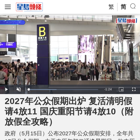
繁
简
R
-
1:24
L
P
U
P
F
o
l
n
i
u
a
a
m
c
l
2027年公众假期出炉 复活清明假
e
d
y
u
t
l
e
t
u
s
d
e
r
c
m
请4放11 国庆重阳节请4放10（附
:
e
r
4
-
e
0
i
e
a
.
放假全攻略）
n
n
7
-
2
P
i
%
i
c
政府（5月15日）公布2027年公众假期安排，全年共
t
n
u