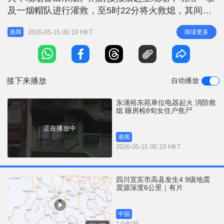
r
e
及一烟帽队进行灌救，至5时22分将火救熄，其间疏
i
散约300名住客。 消防员经初步调查，相信是插住拖
n
2026-05-15 06:19 HKT
阅读更多
港闻
板的电器起火。人员在单位睡房内发现姓石(82岁)女
g
住户的焦尸，现场暂时没有发现任何助燃剂，死者死
T
因仍在调查中。 裕东苑业主立案法团主席周女士表
i
示，女死者独居于上址
接下来播放
自动播放
m
e
东涌裕东苑单位电器起火 消防救
熄 睡房检8旬女住户焦尸
正在播放中
港闻
2026-05-15 06:19 HKT
四川宜宾市高县发生4.9级地震
震源深度6公里｜有片
中国
1小时前