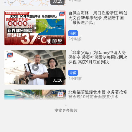
00:25
台风白海豚｜周日吹袭浙江 料创
天文台65年来纪录 成登陆中国
「最长途台风」
港闻
2小时前
00:58
「非常父母」为Danny申请人身
保护令 质疑社署限制每周仅两次
探视 高院9月底前判决
港闻
4小时前
01:26
北角福荫道爆食水管 水务署抢修
冀今晚10时前全面恢复供水
瀏覽更多影片
港闻
4小时前
00:41
Save Lily｜非常父母为Danny申