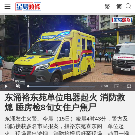
繁
简
R
-
0:50
L
P
U
P
F
o
l
n
i
u
a
a
m
c
l
东涌裕东苑单位电器起火 消防救
e
d
y
u
t
l
e
t
u
s
d
e
r
c
m
熄 睡房检8旬女住户焦尸
:
e
r
6
-
e
2
i
e
a
.
n
n
7
东涌发生火警。今晨（15日）凌晨4时43分，警方及
-
2
P
i
%
i
消防接获多名市民报案，指裕东苑喜东阁一单位起
c
t
n
火，现场冒出浓烟。消防接报后赶至现场，动用一喉
u