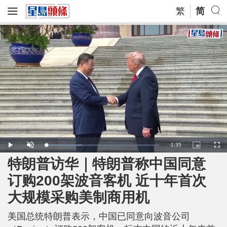
繁
简
R
-
1:35
L
P
U
P
F
o
l
n
i
u
a
a
m
c
l
特朗普访华｜特朗普称中国同意
e
d
y
u
t
l
e
t
u
s
d
e
r
c
m
订购200架波音客机 近十年首次
:
e
r
3
-
e
2
i
e
a
.
大规模采购美制商用机
n
n
3
-
0
P
i
%
i
c
美国总统特朗普表示，中国已同意向波音公司
t
n
u