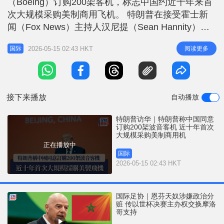
（Boeing）订购200架客机，标志中国约近十年来首
r
e
i
次大规模采购美制商用飞机。 特朗普在接受霍士新
n
闻（Fox News）主持人汉尼提（Sean Hannity）访
问的节录中表示，相关协议已在与中国国家主席习近
g
2026-05-15 02:43 HKT
阅读更多
国际
平的会谈中达成。他说：「今日他同意的一件事，就
T
是会订购200架飞机……波音原本想要150架，他们
i
最后拿到200架。」 分析人士原先预期特朗普访华期
m
间，
接下来播放
自动播放
e
特朗普访华｜特朗普称中国同意
订购200架波音客机 近十年首次
大规模采购美制商用机
正在播放中
国际
2026-05-15 02:43 HKT
国际足协｜恩芬天奴涉嫌政治分
赃 传以世杯决赛主办权交换摩洛
哥支持