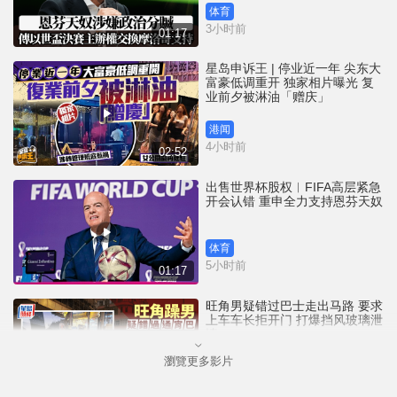
体育
3小时前
01:17
星岛申诉王 | 停业近一年 尖东大
富豪低调重开 独家相片曝光 复
业前夕被淋油「赠庆」
港闻
4小时前
02:52
出售世界杯股权︱FIFA高层紧急
开会认错 重申全力支持恩芬天奴
体育
5小时前
01:17
旺角男疑错过巴士走出马路 要求
上车车长拒开门 打爆挡风玻璃泄
愤
瀏覽更多影片
港闻
5小时前
00:45