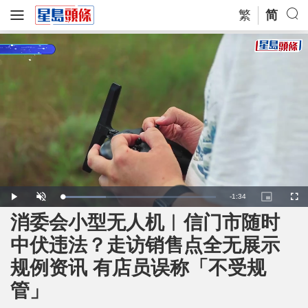
繁
简
R
-
1:34
L
P
U
P
F
o
l
n
i
u
a
a
m
c
l
消委会小型无人机︱信门市随时
e
d
y
u
t
l
e
t
u
s
d
e
r
c
m
中伏违法？走访销售点全无展示
:
e
r
2
-
e
8
i
e
a
.
规例资讯 有店员误称「不受规
n
n
7
-
0
P
i
%
i
管」
c
t
n
u