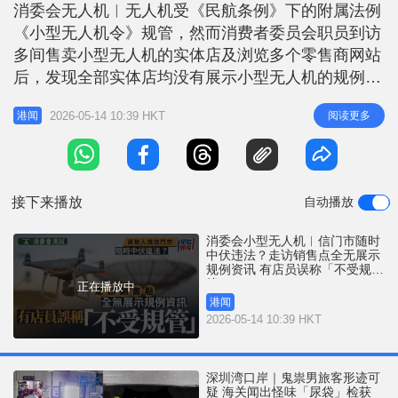
r
消委会无人机︱无人机受《民航条例》下的附属法例
e
i
《小型无人机令》规管，然而消费者委员会职员到访
n
多间售卖小型无人机的实体店及浏览多个零售商网站
g
后，发现全部实体店均没有展示小型无人机的规例资
讯，部分销售点的店员，尤其是并非小型无人机专门
T
2026-05-14 10:39 HKT
阅读更多
港闻
店的商户，未能清楚说明相关的法例要求。消委会建
i
议业界加强对前线店员的培训，并在店内及网上产品
m
页面清楚展示基本的法规资讯。 无人机专门店店员
e
较熟悉规例 消委会职员早前以普通
接下来播放
自动播放
消委会小型无人机︱信门市随时
中伏违法？走访销售点全无展示
规例资讯 有店员误称「不受规
管」
正在播放中
港闻
2026-05-14 10:39 HKT
深圳湾口岸｜鬼祟男旅客形迹可
疑 海关闻出怪味「尿袋」检获